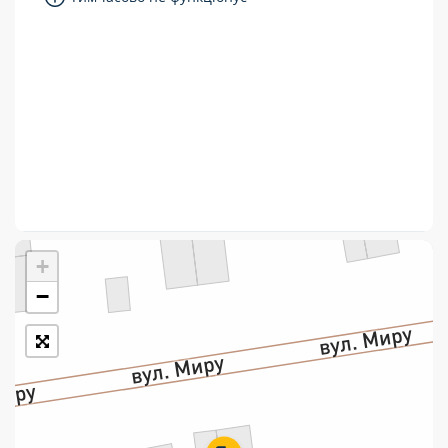
Укрпошта Стандарт/тариф «Базовий»
Доставка за межі України
Прийом вантажів
Фінансові послуги:
Термінові перекази
Перекази
+
Комунальні та інші платежі
−