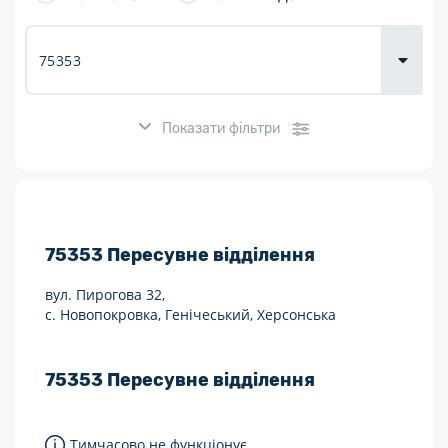
товарів для
городу
Показати фільтри
Розклад роботи:
75353
Пересувне відділення
7 днів на тиждень
вул. Пирогова 32,
Працюють після 19:00
с. Новопокровка, Генічеський, Херсонська
Працюють у вихідні
75353
Пересувне відділення
Поштові послуги:
Укрпошта Експрес/тариф «Пріоритетний»
Тимчасово не функціонує