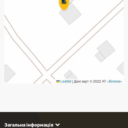
Leaflet
|
Дані карт © 2022 АТ «
Візіком
»
Загальна інформація