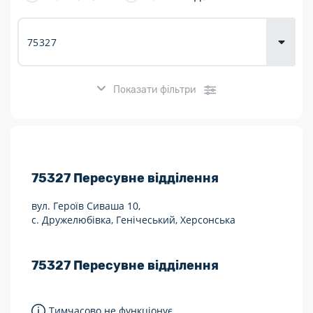
товарів для
городу
Показати фільтри
Розклад роботи:
75327
Пересувне відділення
7 днів на тиждень
вул. Героїв Сиваша 10,
Працюють після 19:00
с. Дружелюбівка, Генічеський, Херсонська
Працюють у вихідні
75327
Пересувне відділення
Поштові послуги:
Укрпошта Експрес/тариф «Пріоритетний»
Тимчасово не функціонує