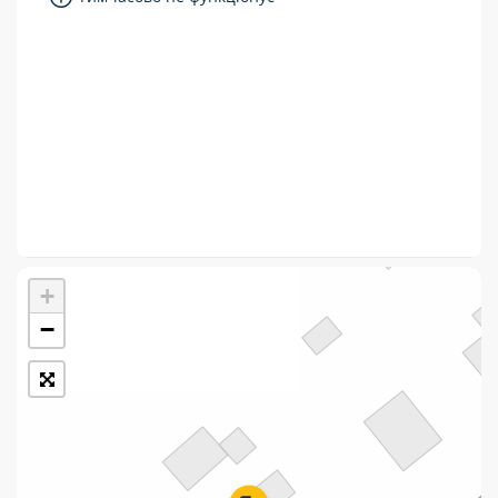
Укрпошта Стандарт/тариф «Базовий»
Доставка за межі України
Прийом вантажів
Фінансові послуги:
Термінові перекази
Перекази
+
Комунальні та інші платежі
−