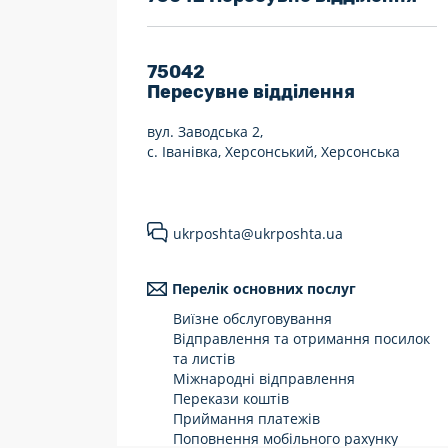
7 днів на тиждень
Працюють після 19:00
75042
Пересувне відділення
Працюють у вихідні
вул. Заводська 2,
с. Іванівка, Херсонський, Херсонська
ukrposhta@ukrposhta.ua
Перелік основних послуг
Виїзне обслуговування
Відправлення та отримання посилок
та листів
Міжнародні відправлення
Перекази коштів
Приймання платежів
Поповнення мобільного рахунку