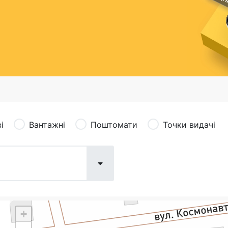
сація (рекламація)
Валютно-обмінні операції
і
Вантажні
Поштомати
Точки видачі
+
Поштові послуги:
Фіна