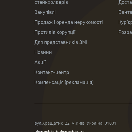
стейкхолдерів
Доста
Закупівлі
Вант
Продаж і оренда нерухомості
Кур’є
Протидія корупції
Розра
Для представників ЗМІ
Новини
Акції
Контакт-центр
Компенсація (рекламація)
вул.Хрещатик, 22, м.Київ, Україна, 01001
ukrposhta@ukrposhta.ua