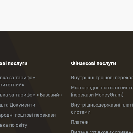
ві послуги
Фінансові послуги
вка за тарифом
Внутрішні грошові перека
оритетний»
Міжнародні платіжні сист
вка за тарифом «Базовий»
(перекази MoneyGram)
шта Документи
Внутрішньодержавні плат
системи
родні поштові перекази
Платежі
вка по світу
Видача готівкових гривень