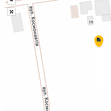
−
Укрпошта Експрес/тариф
Т
«Пріоритетний»
П
Укрпошта Стандарт/тариф «Базовий»
К
Доставка за межі України
Прийом вантажів