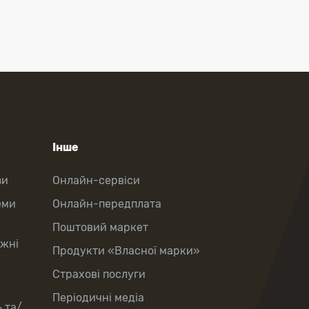
Інше
зи
Онлайн-сервіси
еми
Онлайн-передплата
Поштовий маркет
іжні
Продукти «Власної марки»
Страхові послуги
Періодичні медіа
 та/