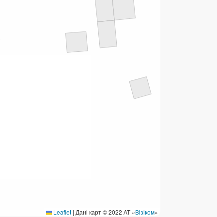
ермінові перекази
ерекази
омунальні та інші платежі
Leaflet
|
Дані карт © 2022 АТ «
Візіком
»