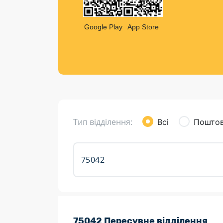
Компен
Листи та листівки
Google Play
App Store
Кур’єрська доставка
Паковання
Доставка з інтернет-магазинів
Доставка товарів для городу
Тип відділення:
Всі
Поштов
Розклад роботи:
75042 Пересувне відділення