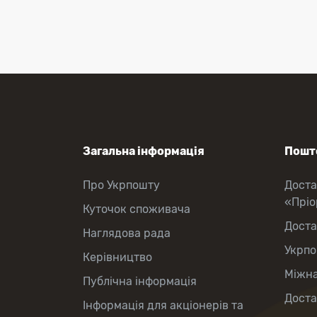
Оформлення передплати на газети
та журнали
Зняття готівки з картки
Виплата пенсій та соціальних
допомог
Продаж товарів
Загальна інформація
Пошто
Про Укрпошту
Доста
«Прі
Куточок споживача
Доста
Наглядова рада
Укрпо
Керівництво
Міжна
Публічна інформація
Доста
Інформація для акціонерів та