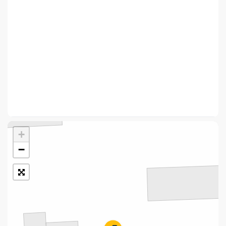
Укрпошта Стандарт/тариф «Базовий»
Доставка за межі України
Прийом вантажів
Фінансові послуги:
Термінові перекази
Перекази
+
Комунальні та інші платежі
−