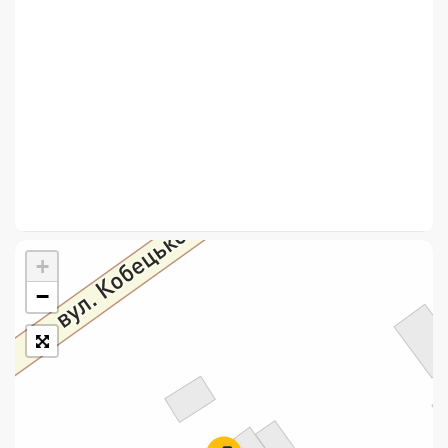
Укрпошта Стандарт/тариф «Базовий»
Доставка за межі України
Прийом вантажів
Фінансові послуги:
Термінові перекази
Перекази
+
Комунальні та інші платежі
−