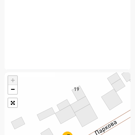
Укрпошта Стандарт/тариф «Базовий»
Доставка за межі України
Прийом вантажів
Фінансові послуги:
Термінові перекази
Перекази
+
Комунальні та інші платежі
−