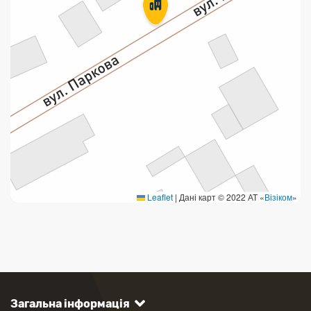
Leaflet
|
Дані карт © 2022 АТ «
Візіком
»
Загальна інформація