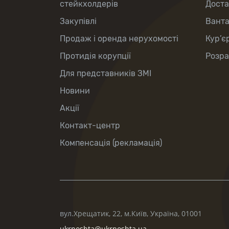
стейкхолдерів
Доста
Закупівлі
Вант
Продаж і оренда нерухомості
Кур’є
Протидія корупції
Розра
Для представників ЗМІ
Новини
Акції
Контакт-центр
Компенсація (рекламація)
вул.Хрещатик, 22, м.Київ, Україна, 01001
ukrposhta@ukrposhta.ua