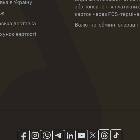
вка в Україну
або поповнення платіжних
аж
карток через POS-терміна
рська доставка
Валютно-обмінні операції
хунок вартості