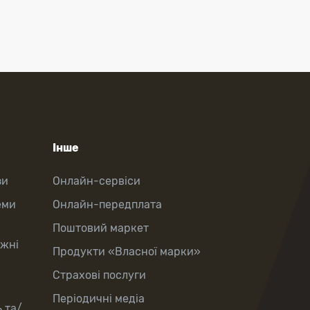
Інше
зи
Онлайн-сервіси
еми
Онлайн-передплата
Поштовий маркет
іжні
Продукти «Власної марки»
Страхові послуги
Періодичні медіа
 та/