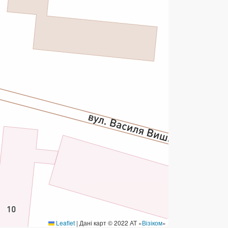
ермінові перекази
ерекази
омунальні та інші платежі
Leaflet
|
Дані карт © 2022 АТ «
Візіком
»