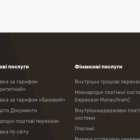
ві послуги
Фінансові послуги
вка за тарифом
Внутрішні грошові перека
оритетний»
Міжнародні платіжні сист
вка за тарифом «Базовий»
(перекази MoneyGram)
шта Документи
Внутрішньодержавні плат
системи
родні поштові перекази
Платежі
вка по світу
Видача готівкових гривень