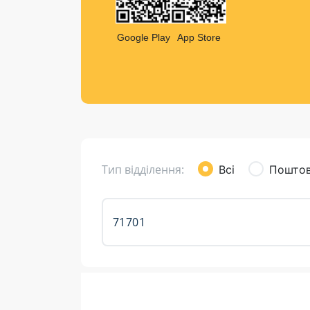
Компен
Листи та листівки
Google Play
App Store
Кур’єрська доставка
Паковання
Доставка з інтернет-магазинів
Доставка товарів для городу
Тип відділення:
Всі
Поштов
Розклад роботи: