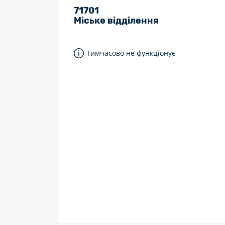
71701
7 днів на тиждень
Міське відділення
Працюють після 19:00
Працюють у вихідні
Тимчасово не функціонує