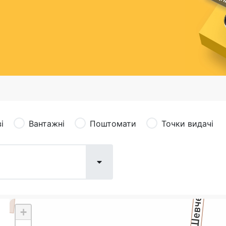
сація (рекламація)
Валютно-обмінні операції
і
Вантажні
Поштомати
Точки видачі
+
Поштові послуги:
Фіна