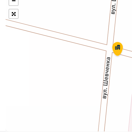
−
Укрпошта Експрес/тариф
Т
«Пріоритетний»
П
Укрпошта Стандарт/тариф «Базовий»
К
Доставка за межі України
Прийом вантажів