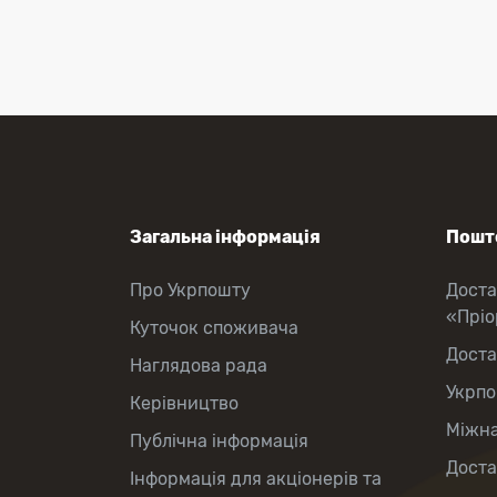
Загальна інформація
Пошто
Про Укрпошту
Доста
«Прі
Куточок споживача
Доста
Наглядова рада
Укрпо
Керівництво
Міжна
Публічна інформація
Доста
Інформація для акціонерів та