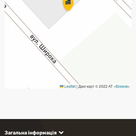
Leaflet
|
Дані карт © 2022 АТ «
Візіком
»
Загальна інформація