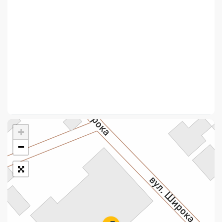
Укрпошта Стандарт/тариф «Базовий»
Доставка за межі України
Прийом вантажів
Фінансові послуги:
Термінові перекази
Перекази
+
Комунальні та інші платежі
−