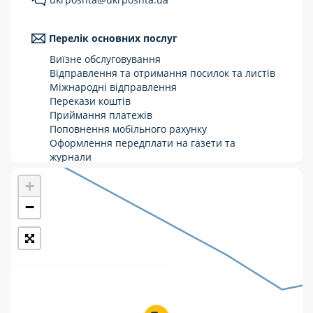
Укрпошта Стандарт/тариф «Базовий»
Перелік основних послуг
Доставка за межі України
Виїзне обслуговування
Прийом вантажів
Відправлення та отримання посилок та листів
Міжнародні відправлення
Фінансові послуги:
Перекази коштів
Приймання платежів
Поповнення мобільного рахунку
Термінові перекази
Оформлення передплати на газети та
журнали
Перекази
Зняття готівки з картки
+
Виплата пенсій та соціальних допомог
Комунальні та інші платежі
Продаж товарів
−