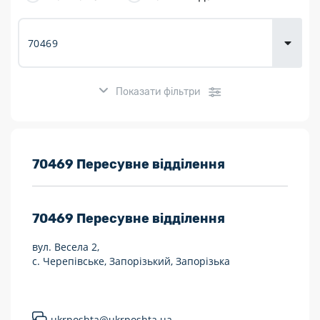
товарів для
городу
Показати фільтри
Розклад роботи:
70469 Пересувне відділення
7 днів на тиждень
70469
Пересувне відділення
Працюють після 19:00
вул. Весела 2,
Працюють у вихідні
с. Черепівське, Запорізький, Запорізька
Поштові послуги:
Укрпошта Експрес/тариф «Пріоритетний»
ukrposhta@ukrposhta.ua