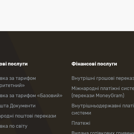
ві послуги
Фінансові послуги
вка за тарифом
Внутрішні грошові перека
оритетний»
Міжнародні платіжні сист
вка за тарифом «Базовий»
(перекази MoneyGram)
шта Документи
Внутрішньодержавні плат
системи
родні поштові перекази
Платежі
вка по світу
Видача готівкових гривень