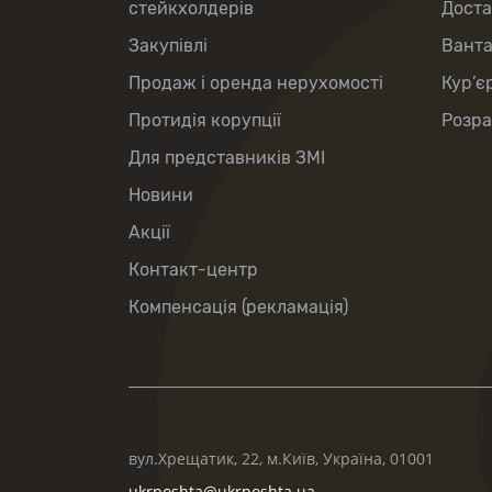
стейкхолдерів
Доста
Закупівлі
Вант
Продаж і оренда нерухомості
Кур’є
Протидія корупції
Розра
Для представників ЗМІ
Новини
Акції
Контакт-центр
Компенсація (рекламація)
вул.Хрещатик, 22, м.Київ, Україна, 01001
ukrposhta@ukrposhta.ua