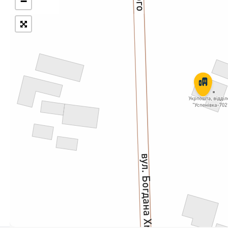
−
Укрпошта Експрес/тариф
Т
«Пріоритетний»
П
Укрпошта Стандарт/тариф «Базовий»
К
Доставка за межі України
Прийом вантажів