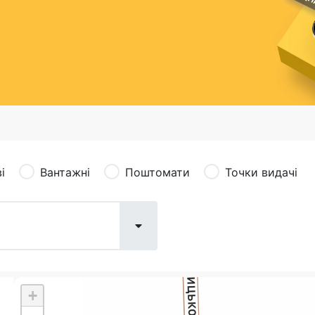
сація (рекламація)
Валютно-обмінні операції
і
Вантажні
Поштомати
Точки видачі
+
Поштові послуги:
Фіна