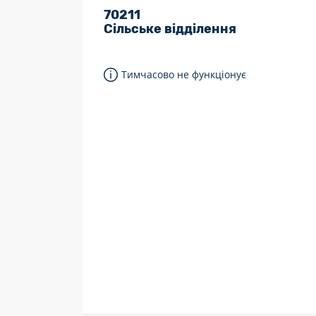
70211
7 днів на тиждень
Сільське відділення
Працюють після 19:00
Працюють у вихідні
Тимчасово не функціонує