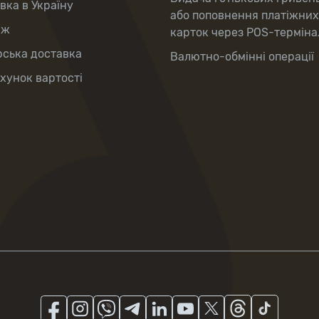
вка в Україну
або поповнення платіжних
аж
карток через POS-терміна
рська доставка
Валютно-обмінні операції
хунок вартості