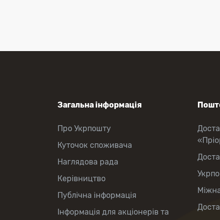
Загальна інформація
Пошто
Про Укрпошту
Доста
«Прі
Куточок споживача
Доста
Наглядова рада
Укрпо
Керівництво
Міжна
Публічна інформація
Доста
Інформація для акціонерів та