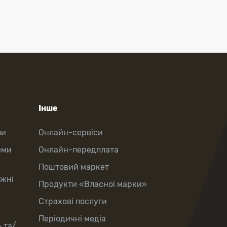
Інше
зи
Онлайн-сервіси
еми
Онлайн-передплата
Поштовий маркет
іжні
Продукти «Власної марки»
Страхові послуги
Періодичні медіа
 та/