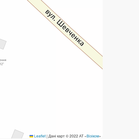
ермінові перекази
ерекази
омунальні та інші платежі
Leaflet
|
Дані карт © 2022 АТ «
Візіком
»