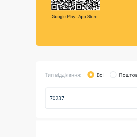
Компен
Листи та листівки
Google Play
App Store
Кур’єрська доставка
Паковання
Доставка з інтернет-магазинів
Доставка товарів для городу
Тип відділення:
Всі
Поштов
Розклад роботи: