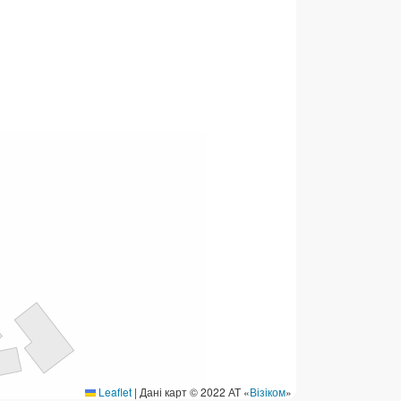
ермінові перекази
ерекази
омунальні та інші платежі
Leaflet
|
Дані карт © 2022 АТ «
Візіком
»