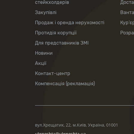
стейкхолдерів
Доста
Закупівлі
Вант
Продаж і оренда нерухомості
Кур’є
Протидія корупції
Розра
Для представників ЗМІ
Новини
Акції
Контакт-центр
Компенсація (рекламація)
вул.Хрещатик, 22, м.Київ, Україна, 01001
ukrposhta@ukrposhta.ua