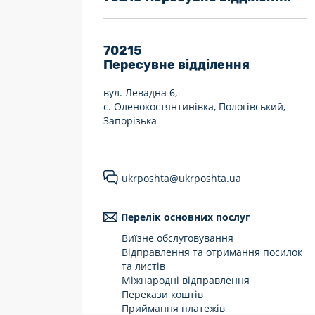
7 днів на тиждень
Працюють після 19:00
70215
Пересувне відділення
Працюють у вихідні
вул. Левадна 6,
с. Оленокостянтинівка, Пологівський,
Запорізька
ukrposhta@ukrposhta.ua
Перелік основних послуг
Виїзне обслуговування
Відправлення та отримання посилок
та листів
Міжнародні відправлення
Перекази коштів
Приймання платежів