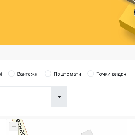
сація (рекламація)
Валютно-обмінні операції
і
Вантажні
Поштомати
Точки видачі
+
Поштові послуги:
Фіна