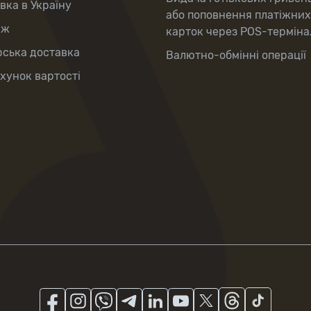
вка в Україну
або поповнення платіжних
аж
карток через POS-терміна
рська доставка
Валютно-обмінні операції
хунок вартості