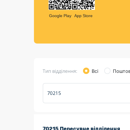
Компен
Листи та листівки
Google Play
App Store
Кур’єрська доставка
Паковання
Доставка з інтернет-магазинів
Доставка товарів для городу
Тип відділення:
Всі
Поштов
Розклад роботи:
70215 Пересувне відділення