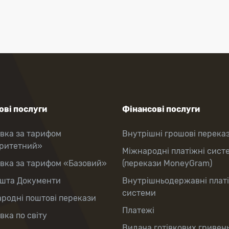
ві послуги
Фінансові послуги
вка за тарифом
Внутрішні грошові перека
оритетний»
Міжнародні платіжні сист
вка за тарифом «Базовий»
(перекази MoneyGram)
шта Документи
Внутрішньодержавні плат
системи
родні поштові перекази
Платежі
вка по світу
Видача готівкових гривень