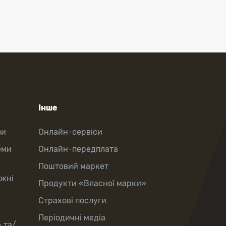
Інше
зи
Онлайн-сервіси
еми
Онлайн-передплата
Поштовий маркет
іжні
Продукти «Власної марки»
Страхові послуги
Періодичні медіа
 та/