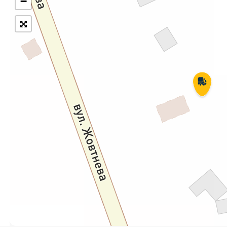
−
Укрпошта Експрес/тариф
Т
«Пріоритетний»
П
Укрпошта Стандарт/тариф «Базовий»
К
Доставка за межі України
Прийом вантажів