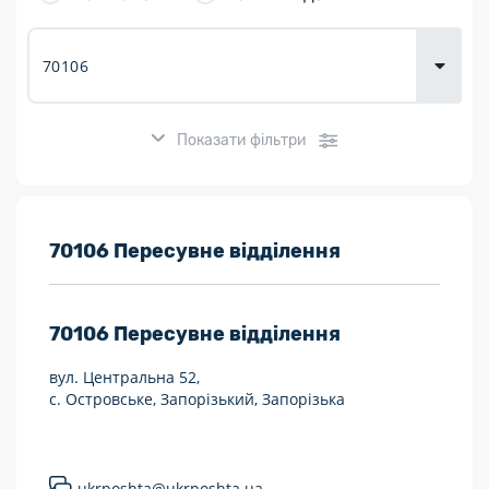
товарів для
городу
Показати фільтри
Розклад роботи:
70106 Пересувне відділення
7 днів на тиждень
70106
Пересувне відділення
Працюють після 19:00
вул. Центральна 52,
Працюють у вихідні
с. Островське, Запорізький, Запорізька
Поштові послуги:
Укрпошта Експрес/тариф «Пріоритетний»
ukrposhta@ukrposhta.ua