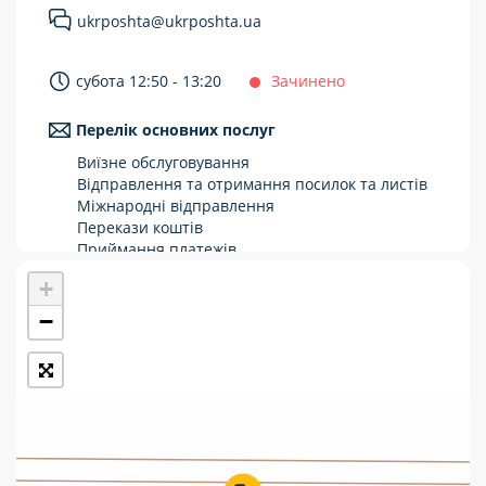
ukrposhta@ukrposhta.ua
Укрпошта Стандарт/тариф «Базовий»
Доставка за межі України
субота 12:50 - 13:20
Зачинено
Прийом вантажів
Перелік основних послуг
Фінансові послуги:
Виїзне обслуговування
Відправлення та отримання посилок та листів
Міжнародні відправлення
Термінові перекази
Перекази коштів
Перекази
Приймання платежів
Поповнення мобільного рахунку
+
Комунальні та інші платежі
Оформлення передплати на газети та
журнали
−
Зняття готівки з картки
Виплата пенсій та соціальних допомог
Продаж товарів