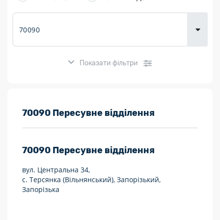
товарів для
городу
Показати фільтри
Розклад роботи:
70090 Пересувне відділення
7 днів на тиждень
70090
Пересувне відділення
Працюють після 19:00
вул. Центральна 34,
Працюють у вихідні
с. Терсянка (Вільнянський), Запорізький,
Запорізька
Поштові послуги:
Укрпошта Експрес/тариф «Пріоритетний»