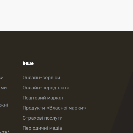
Інше
зи
Онлайн-сервіси
еми
Онлайн-передплата
Поштовий маркет
іжні
Продукти «Власної марки»
Страхові послуги
Періодичні медіа
 та/