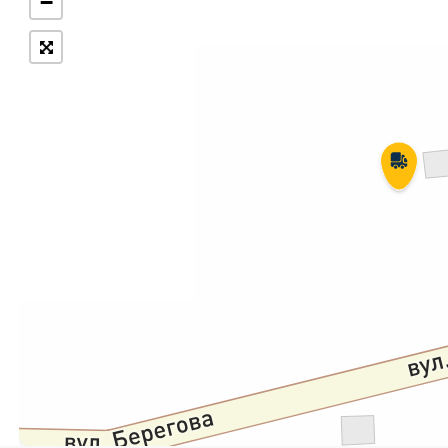
−
Укрпошта Експрес/тариф
Т
«Пріоритетний»
П
Укрпошта Стандарт/тариф «Базовий»
К
Доставка за межі України
Прийом вантажів