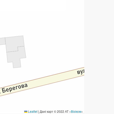
ермінові перекази
ерекази
омунальні та інші платежі
Leaflet
|
Дані карт © 2022 АТ «
Візіком
»