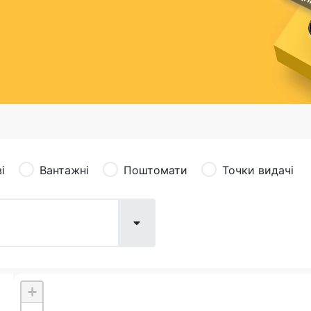
сація (рекламація)
Валютно-обмінні операції
і
Вантажні
Поштомати
Точки видачі
+
Поштові послуги:
Фіна