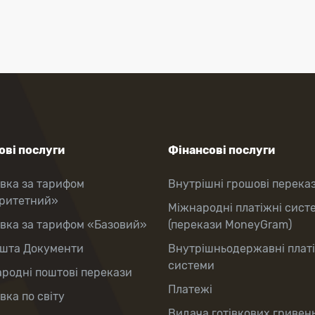
ві послуги
Фінансові послуги
вка за тарифом
Внутрішні грошові перека
оритетний»
Міжнародні платіжні сист
вка за тарифом «Базовий»
(перекази MoneyGram)
шта Документи
Внутрішньодержавні плат
системи
родні поштові перекази
Платежі
вка по світу
Видача готівкових гривень