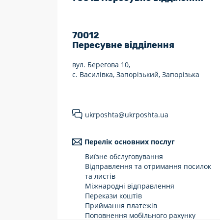
7 днів на тиждень
Працюють після 19:00
70012
Пересувне відділення
Працюють у вихідні
вул. Берегова 10,
с. Василівка, Запорізький, Запорізька
ukrposhta@ukrposhta.ua
Перелік основних послуг
Виїзне обслуговування
Відправлення та отримання посилок
та листів
Міжнародні відправлення
Перекази коштів
Приймання платежів
Поповнення мобільного рахунку