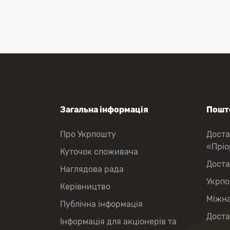
Оформлення передплати на газети
та журнали
Зняття готівки з картки
Виплата пенсій та соціальних
допомог
Продаж товарів
Загальна інформація
Пошто
Про Укрпошту
Доста
«Прі
Куточок споживача
Доста
Наглядова рада
Укрпо
Керівництво
Міжна
Публічна інформація
Доста
Інформація для акціонерів та