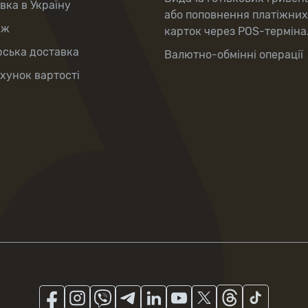
вка в Україну
або поповнення платіжних
аж
карток через POS-терміна
рська доставка
Валютно-обмінні операції
хунок вартості