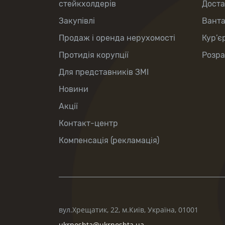
стейкхолдерів
Доста
Закупівлі
Вант
Продаж і оренда нерухомості
Кур’є
Протидія корупції
Розра
Для представників ЗМІ
Новини
Акції
Контакт-центр
Компенсація (рекламація)
вул.Хрещатик, 22, м.Київ, Україна, 01001
ukrposhta@ukrposhta.ua