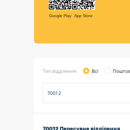
Компен
Листи та листівки
Google Play
App Store
Кур’єрська доставка
Паковання
Доставка з інтернет-магазинів
Доставка товарів для городу
Тип відділення:
Всі
Поштов
Розклад роботи:
70012 Пересувне відділення