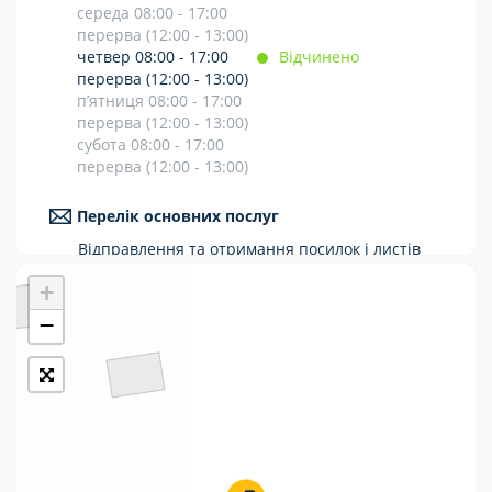
середа 08:00 - 17:00
Укрпошта Стандарт/тариф «Базовий»
перерва (12:00 - 13:00)
четвер 08:00 - 17:00
Відчинено
Доставка за межі України
перерва (12:00 - 13:00)
п’ятниця 08:00 - 17:00
Прийом вантажів
перерва (12:00 - 13:00)
субота 08:00 - 17:00
Фінансові послуги:
перерва (12:00 - 13:00)
Термінові перекази
Перелік основних послуг
Відправлення та отримання посилок і листів
Перекази
Рекомендовані та цінні відправлення
+
Міжнародні відправлення
Комунальні та інші платежі
Перекази коштів
−
Приймання платежів
Поповнення мобільного рахунку
Оформлення передплати на газети та
журнали
Послуги страхування
Операції з карткою: поповнення/зняття
готівки
Виплата пенсій та соціальних допомог