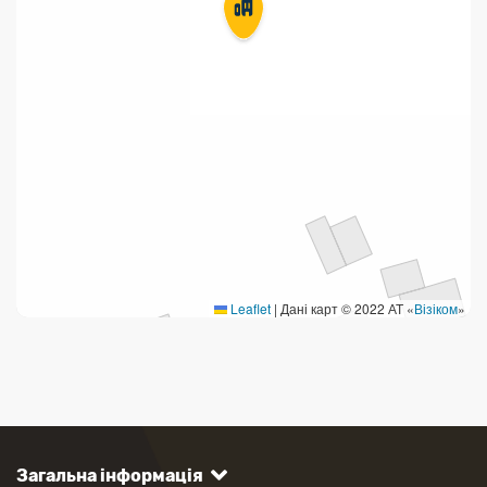
Продаж товарів
Продаж марок та паковання
Leaflet
|
Дані карт © 2022 АТ «
Візіком
»
Загальна інформація