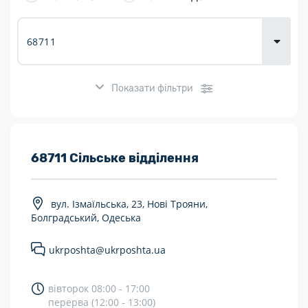
товарів для
городу
Показати фільтри
Розклад роботи:
68711 Сільське відділення
7 днів на тиждень
вул. Ізмаїльська, 23, Нові Трояни,
Працюють після 19:00
Болградський, Одеська
Працюють у вихідні
ukrposhta@ukrposhta.ua
Поштові послуги:
вівторок 08:00 - 17:00
Укрпошта Експрес/тариф «Пріоритетний»
перерва (12:00 - 13:00)