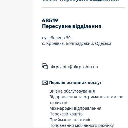
7 днів на тиждень
Працюють після 19:00
68519
Пересувне відділення
Працюють у вихідні
вул. Зелена 30,
с. Кролівка, Болградський, Одеська
ukrposhta@ukrposhta.ua
Перелік основних послуг
Виїзне обслуговування
Відправлення та отримання посилок
та листів
Міжнародні відправлення
Перекази коштів
Приймання платежів
Поповнення мобільного рахунку