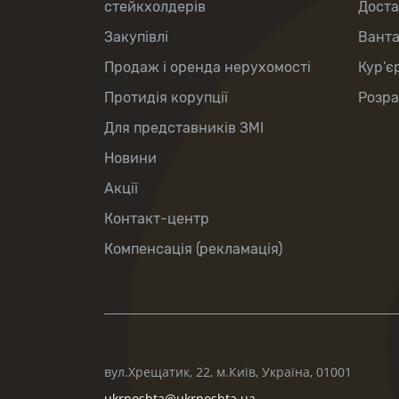
стейкхолдерів
Доста
Закупівлі
Вант
Продаж і оренда нерухомості
Кур’є
Протидія корупції
Розра
Для представників ЗМІ
Новини
Акції
Контакт-центр
Компенсація (рекламація)
вул.Хрещатик, 22, м.Київ, Україна, 01001
ukrposhta@ukrposhta.ua