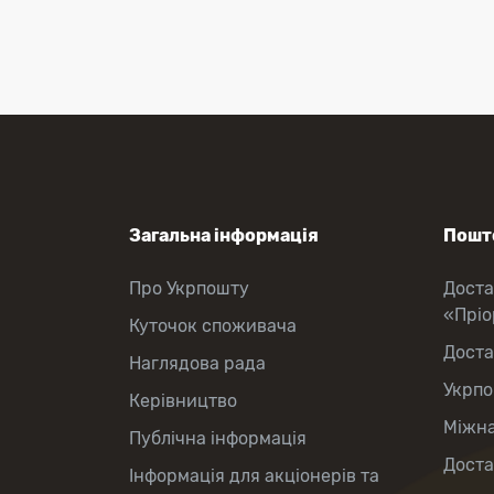
Оформлення передплати на газети
та журнали
Зняття готівки з картки
Виплата пенсій та соціальних
допомог
Продаж товарів
Загальна інформація
Пошто
Про Укрпошту
Доста
«Прі
Куточок споживача
Доста
Наглядова рада
Укрпо
Керівництво
Міжна
Публічна інформація
Доста
Інформація для акціонерів та