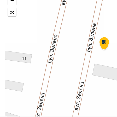
−
Укрпошта Експрес/тариф
Т
«Пріоритетний»
П
Укрпошта Стандарт/тариф «Базовий»
К
Доставка за межі України
Прийом вантажів