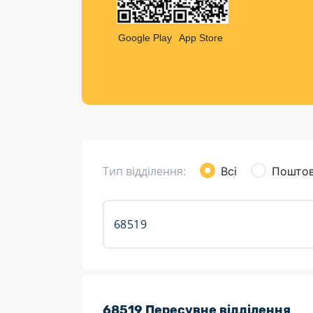
Компен
Листи та листівки
Google Play
App Store
Кур’єрська доставка
Паковання
Доставка з інтернет-магазинів
Доставка товарів для городу
Тип відділення:
Всі
Поштов
Розклад роботи:
68519 Пересувне відділення