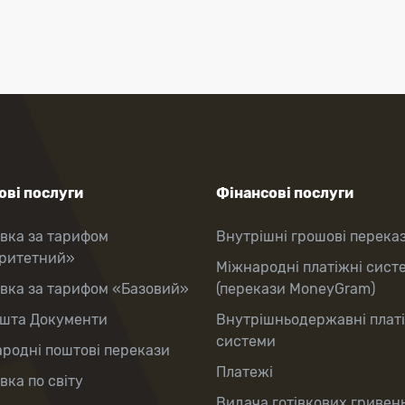
ві послуги
Фінансові послуги
вка за тарифом
Внутрішні грошові перека
оритетний»
Міжнародні платіжні сист
вка за тарифом «Базовий»
(перекази MoneyGram)
шта Документи
Внутрішньодержавні плат
системи
родні поштові перекази
Платежі
вка по світу
Видача готівкових гривень