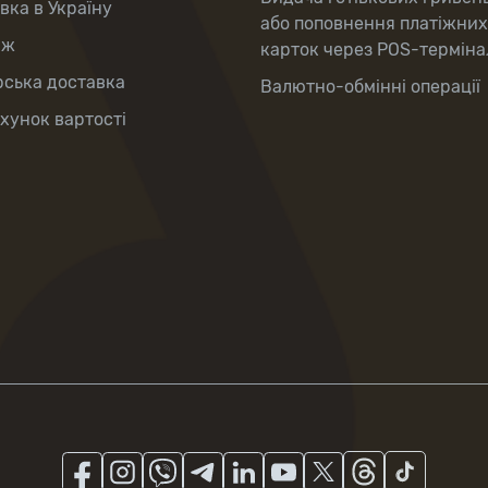
вка в Україну
або поповнення платіжних
аж
карток через POS-терміна
рська доставка
Валютно-обмінні операції
хунок вартості