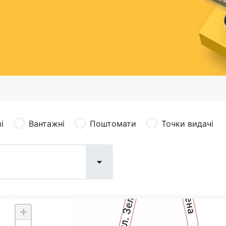
сація (рекламація)
Валютно-обмінні операції
і
Вантажні
Поштомати
Точки видачі
+
Поштові послуги:
Фіна