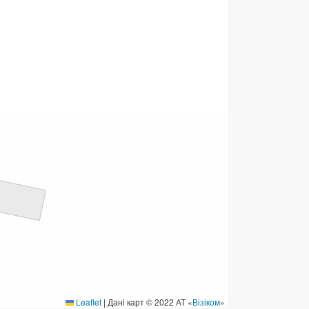
ермінові перекази
ерекази
омунальні та інші платежі
Leaflet
|
Дані карт © 2022 АТ «
Візіком
»