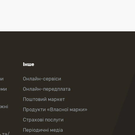
Інше
зи
Онлайн-сервіси
еми
Онлайн-передплата
Поштовий маркет
іжні
Продукти «Власної марки»
Страхові послуги
Періодичні медіа
 та/