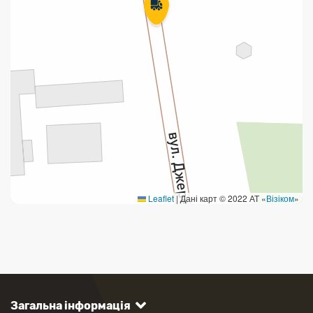
Leaflet
|
Дані карт © 2022 АТ «
Візіком
»
Загальна інформація