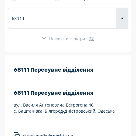
товарів для
городу
Показати фільтри
Розклад роботи:
68111 Пересувне відділення
7 днів на тиждень
68111
Пересувне відділення
Працюють після 19:00
вул. Василя Антоновича Вєтрогона 46,
Працюють у вихідні
с. Баштанівка, Білгород-Дністровський, Одеська
Поштові послуги:
Укрпошта Експрес/тариф «Пріоритетний»
ukrposhta@ukrposhta.ua