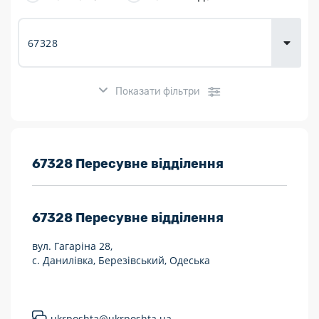
товарів для
городу
Показати фільтри
Розклад роботи:
67328 Пересувне відділення
7 днів на тиждень
67328
Пересувне відділення
Працюють після 19:00
вул. Гагаріна 28,
Працюють у вихідні
с. Данилівка, Березівський, Одеська
Поштові послуги:
Укрпошта Експрес/тариф «Пріоритетний»
ukrposhta@ukrposhta.ua