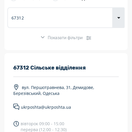
товарів для
городу
Показати фільтри
Розклад роботи:
67312 Сільське відділення
7 днів на тиждень
вул. Першотравнева, 31, Демидове,
Працюють після 19:00
Березівський, Одеська
Працюють у вихідні
ukrposhta@ukrposhta.ua
Поштові послуги:
вівторок 09:00 - 15:00
Укрпошта Експрес/тариф «Пріоритетний»
перерва (12:00 - 12:30)