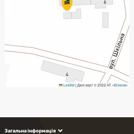
Leaflet
|
Дані карт © 2022 АТ «
Візіком
»
Загальна інформація