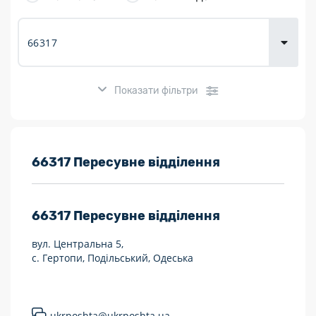
товарів для
городу
Показати фільтри
Розклад роботи:
66317 Пересувне відділення
7 днів на тиждень
66317
Пересувне відділення
Працюють після 19:00
вул. Центральна 5,
Працюють у вихідні
с. Гертопи, Подільський, Одеська
Поштові послуги:
Укрпошта Експрес/тариф «Пріоритетний»
ukrposhta@ukrposhta.ua