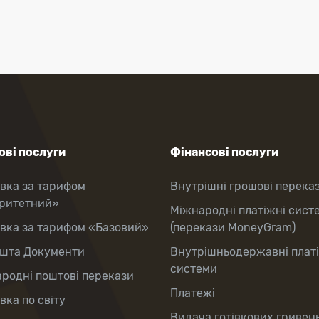
ві послуги
Фінансові послуги
вка за тарифом
Внутрішні грошові перека
оритетний»
Міжнародні платіжні сист
вка за тарифом «Базовий»
(перекази MoneyGram)
шта Документи
Внутрішньодержавні плат
системи
родні поштові перекази
Платежі
вка по світу
Видача готівкових гривень