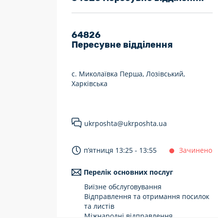
7 днів на тиждень
Працюють після 19:00
64826
Пересувне відділення
Працюють у вихідні
с. Миколаївка Перша, Лозівський,
Харківська
ukrposhta@ukrposhta.ua
п’ятниця 13:25 - 13:55
Зачинено
Перелік основних послуг
Виїзне обслуговування
Відправлення та отримання посилок
та листів
Міжнародні відправлення