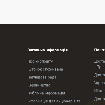
Перекази коштів
Приймання платежів
Поповнення мобільного рахунку
Оформлення передплати на газети
та журнали
Зняття готівки з картки
Виплата пенсій та соціальних
допомог
Продаж товарів
Загальна інформація
Пошто
Про Укрпошту
Доста
«Прі
Куточок споживача
Доста
Наглядова рада
Укрпо
Керівництво
Міжна
Публічна інформація
Доста
Інформація для акціонерів та