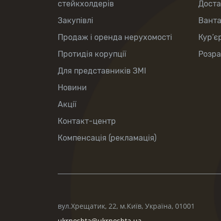
стейкхолдерів
Доста
Закупівлі
Вант
Продаж і оренда нерухомості
Кур’є
Протидія корупції
Розра
Для представників ЗМІ
Новини
Акції
Контакт-центр
Компенсація (рекламація)
вул.Хрещатик, 22, м.Київ, Україна, 01001
ukrposhta@ukrposhta.ua