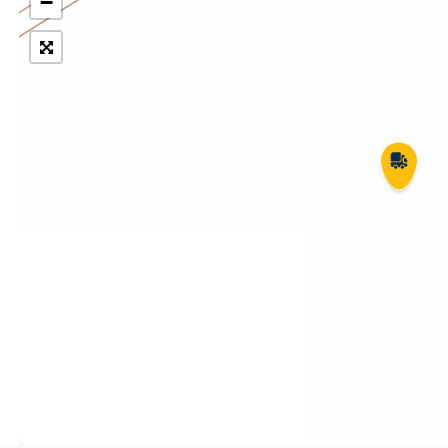
−
Укрпошта Експрес/тариф
Т
«Пріоритетний»
П
Укрпошта Стандарт/тариф «Базовий»
К
Доставка за межі України
Прийом вантажів