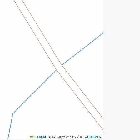
ермінові перекази
ерекази
омунальні та інші платежі
Leaflet
|
Дані карт © 2022 АТ «
Візіком
»