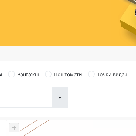
сація (рекламація)
Валютно-обмінні операції
і
Вантажні
Поштомати
Точки видачі
+
Поштові послуги:
Фіна