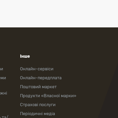
Інше
зи
Онлайн-сервіси
еми
Онлайн-передплата
Поштовий маркет
іжні
Продукти «Власної марки»
Страхові послуги
Періодичні медіа
 та/