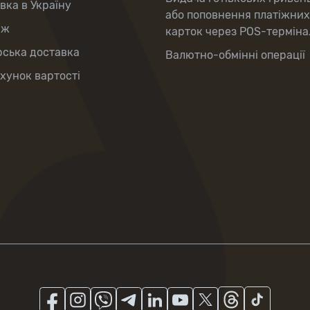
вка в Україну
або поповнення платіжних
аж
карток через POS-терміна
рська доставка
Валютно-обмінні операції
хунок вартості