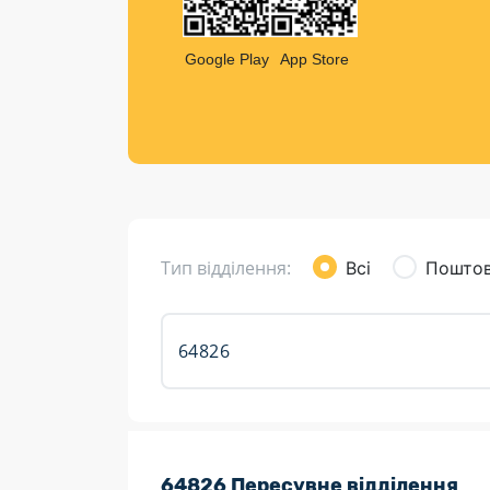
Компен
Листи та листівки
Google Play
App Store
Кур’єрська доставка
Паковання
Доставка з інтернет-магазинів
Доставка товарів для городу
Тип відділення:
Всі
Поштов
Розклад роботи:
64826 Пересувне відділення