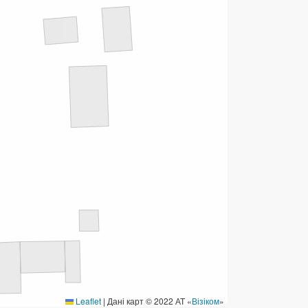
ермінові перекази
ерекази
омунальні та інші платежі
Leaflet
|
Дані карт © 2022 АТ «
Візіком
»