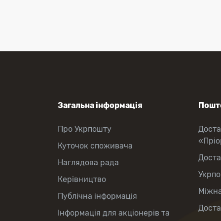
Поповнення мобільного рахунку
Оформлення передплати на газети
та журнали
Зняття готівки з картки
Виплата пенсій та соціальних
допомог
Продаж товарів
Загальна інформація
Пошто
Про Укрпошту
Доста
«Прі
Куточок споживача
Доста
Наглядова рада
Укрпо
Керівництво
Міжна
Публічна інформація
Доста
Інформація для акціонерів та