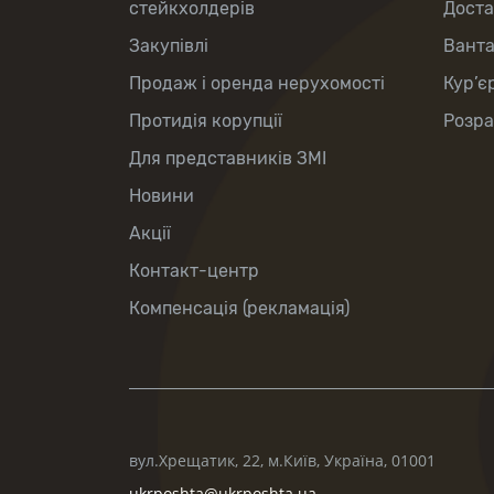
стейкхолдерів
Доста
Закупівлі
Вант
Продаж і оренда нерухомості
Кур’є
Протидія корупції
Розра
Для представників ЗМІ
Новини
Акції
Контакт-центр
Компенсація (рекламація)
вул.Хрещатик, 22, м.Київ, Україна, 01001
ukrposhta@ukrposhta.ua