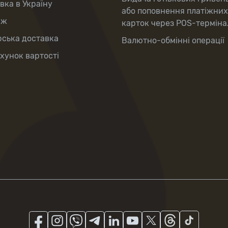
вка в Україну
або поповнення платіжних
аж
карток через POS-терміна
рська доставка
Валютно-обмінні операції
хунок вартості