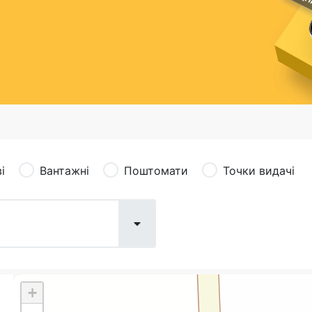
сація (рекламація)
Валютно-обмінні операції
і
Вантажні
Поштомати
Точки видачі
+
Поштові послуги:
Фіна