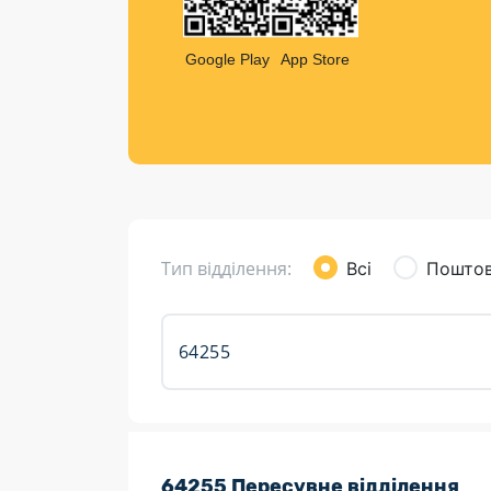
Компен
Листи та листівки
Google Play
App Store
Кур’єрська доставка
Паковання
Доставка з інтернет-магазинів
Доставка товарів для городу
Тип відділення:
Всі
Поштов
Розклад роботи:
64255 Пересувне відділення