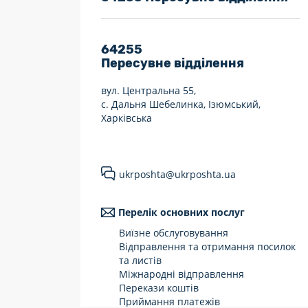
7 днів на тиждень
Працюють після 19:00
64255
Пересувне відділення
Працюють у вихідні
вул. Центральна 55,
с. Дальня Шебелинка, Ізюмський,
Харківська
ukrposhta@ukrposhta.ua
Перелік основних послуг
Виїзне обслуговування
Відправлення та отримання посилок
та листів
Міжнародні відправлення
Перекази коштів
Приймання платежів