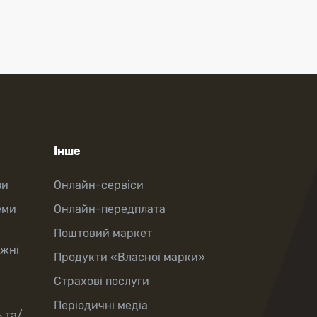
Інше
зи
Онлайн-сервіси
еми
Онлайн-передплата
Поштовий маркет
іжні
Продукти «Власної марки»
Страхові послуги
Періодичні медіа
 та/