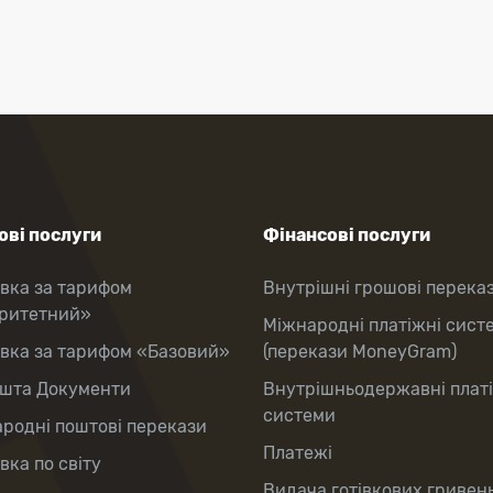
ві послуги
Фінансові послуги
вка за тарифом
Внутрішні грошові перека
оритетний»
Міжнародні платіжні сист
вка за тарифом «Базовий»
(перекази MoneyGram)
шта Документи
Внутрішньодержавні плат
системи
родні поштові перекази
Платежі
вка по світу
Видача готівкових гривень