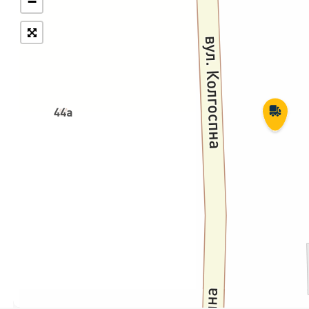
−
Укрпошта Експрес/тариф
Т
«Пріоритетний»
П
Укрпошта Стандарт/тариф «Базовий»
К
Доставка за межі України
Прийом вантажів