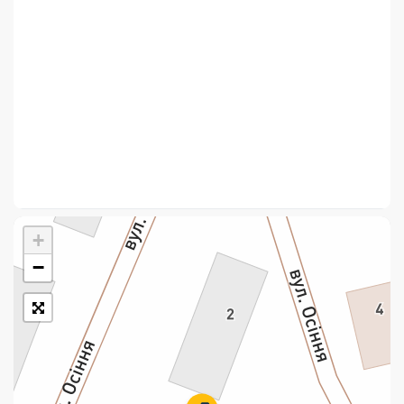
Укрпошта Стандарт/тариф «Базовий»
Доставка за межі України
Прийом вантажів
Фінансові послуги:
Термінові перекази
Перекази
+
Комунальні та інші платежі
−