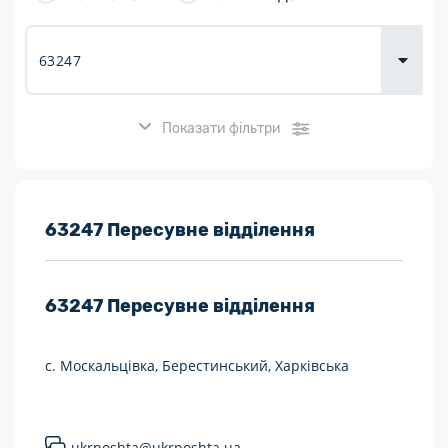
товарів для
городу
Показати фільтри
Розклад роботи:
63247 Пересувне відділення
7 днів на тиждень
63247
Пересувне відділення
Працюють після 19:00
Працюють у вихідні
с. Москальцівка, Берестинський, Харківська
Поштові послуги:
Укрпошта Експрес/тариф «Пріоритетний»
ukrposhta@ukrposhta.ua