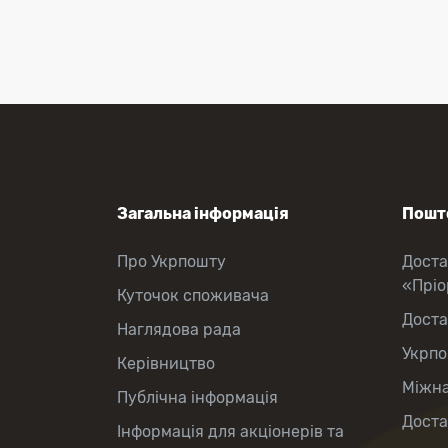
Приймання платежів
Поповнення мобільного рахунку
Оформлення передплати на газети
та журнали
Зняття готівки з картки
Виплата пенсій та соціальних
допомог
Продаж товарів
Загальна інформація
Пошто
Про Укрпошту
Доста
«Прі
Куточок споживача
Доста
Наглядова рада
Укрпо
Керівництво
Міжна
Публічна інформація
Доста
Інформація для акціонерів та