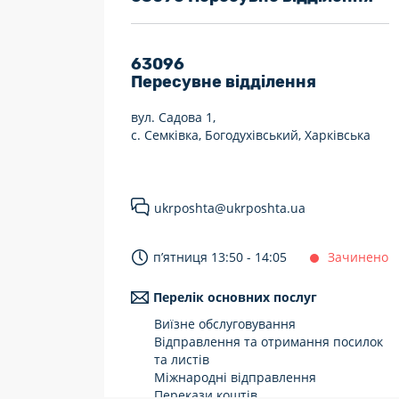
7 днів на тиждень
Працюють після 19:00
63096
Пересувне відділення
Працюють у вихідні
вул. Садова 1,
с. Семківка, Богодухівський, Харківська
ukrposhta@ukrposhta.ua
п’ятниця 13:50 - 14:05
Зачинено
Перелік основних послуг
Виїзне обслуговування
Відправлення та отримання посилок
та листів
Міжнародні відправлення
Перекази коштів