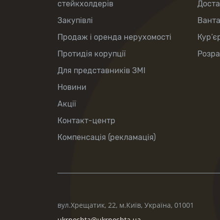
стейкхолдерів
Доста
Закупівлі
Вант
Продаж і оренда нерухомості
Кур’є
Протидія корупції
Розра
Для представників ЗМІ
Новини
Акції
Контакт-центр
Компенсація (рекламація)
вул.Хрещатик, 22, м.Київ, Україна, 01001
ukrposhta@ukrposhta.ua