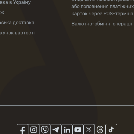
вка в Україну
або поповнення платіжних
аж
карток через POS-терміна
рська доставка
Валютно-обмінні операції
хунок вартості