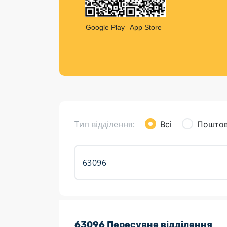
Компен
Листи та листівки
Google Play
App Store
Кур’єрська доставка
Паковання
Доставка з інтернет-магазинів
Доставка товарів для городу
Тип відділення:
Всі
Поштов
Розклад роботи:
63096 Пересувне відділення