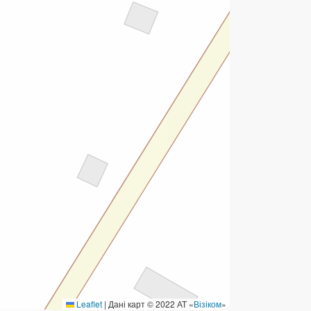
ермінові перекази
ерекази
омунальні та інші платежі
Leaflet
|
Дані карт © 2022 АТ «
Візіком
»