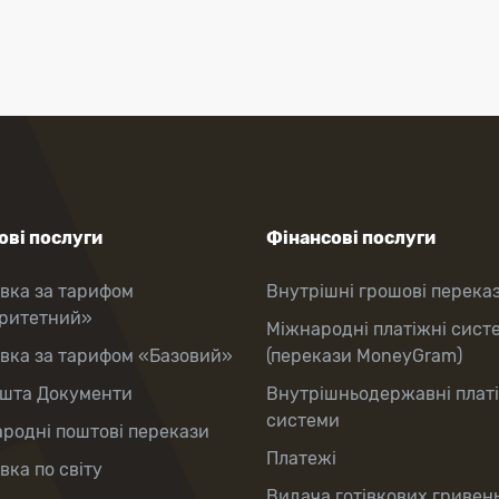
ві послуги
Фінансові послуги
вка за тарифом
Внутрішні грошові перека
оритетний»
Міжнародні платіжні сист
вка за тарифом «Базовий»
(перекази MoneyGram)
шта Документи
Внутрішньодержавні плат
системи
родні поштові перекази
Платежі
вка по світу
Видача готівкових гривень