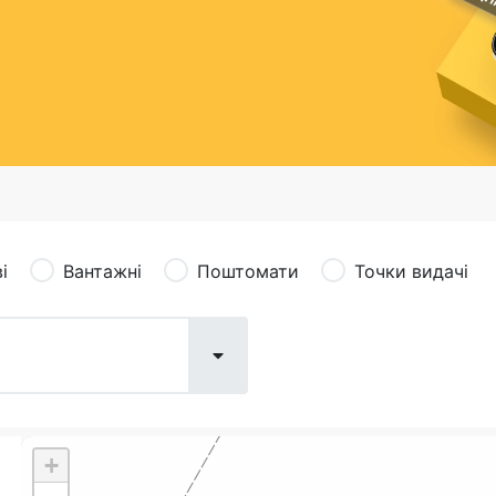
сація (рекламація)
Валютно-обмінні операції
і
Вантажні
Поштомати
Точки видачі
+
Поштові послуги:
Фіна