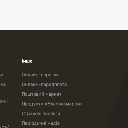
Інше
зи
Онлайн-сервіси
еми
Онлайн-передплата
Поштовий маркет
іжні
Продукти «Власної марки»
Страхові послуги
Періодичні медіа
 та/