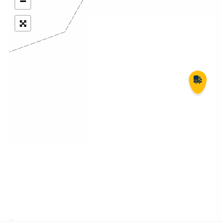
−
Укрпошта Експрес/тариф
Т
«Пріоритетний»
П
Укрпошта Стандарт/тариф «Базовий»
К
Доставка за межі України
Прийом вантажів