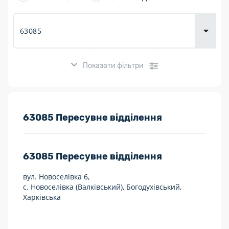
товарів для
городу
Показати фільтри
Розклад роботи:
63085 Пересувне відділення
7 днів на тиждень
63085
Пересувне відділення
Працюють після 19:00
вул. Новоселівка 6,
Працюють у вихідні
с. Новоселівка (Валківський), Богодухівський,
Харківська
Поштові послуги:
Укрпошта Експрес/тариф «Пріоритетний»