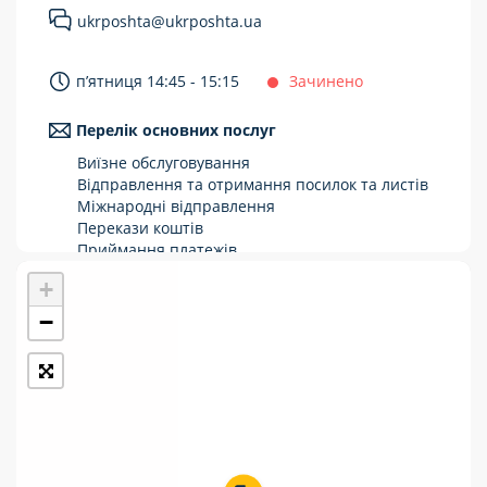
ukrposhta@ukrposhta.ua
Укрпошта Стандарт/тариф «Базовий»
Доставка за межі України
п’ятниця 14:45 - 15:15
Зачинено
Прийом вантажів
Перелік основних послуг
Фінансові послуги:
Виїзне обслуговування
Відправлення та отримання посилок та листів
Міжнародні відправлення
Термінові перекази
Перекази коштів
Перекази
Приймання платежів
Поповнення мобільного рахунку
+
Комунальні та інші платежі
Оформлення передплати на газети та
журнали
−
Зняття готівки з картки
Виплата пенсій та соціальних допомог
Продаж товарів