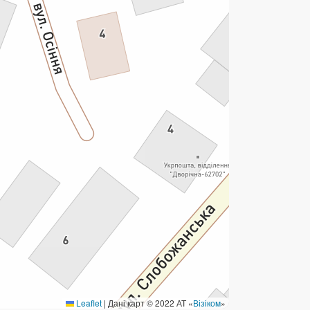
ермінові перекази
ерекази
омунальні та інші платежі
Leaflet
|
Дані карт © 2022 АТ «
Візіком
»