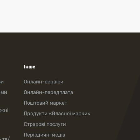
Інше
зи
Онлайн-сервіси
еми
Онлайн-передплата
Поштовий маркет
іжні
Продукти «Власної марки»
Страхові послуги
Періодичні медіа
 та/