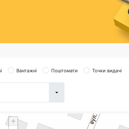
сація (рекламація)
Валютно-обмінні операції
і
Вантажні
Поштомати
Точки видачі
+
Поштові послуги:
Фіна