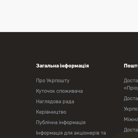
Загальна інформація
Пошто
Про Укрпошту
Доста
«Прі
Куточок споживача
Доста
Наглядова рада
Укрпо
Керівництво
Міжна
Публічна інформація
Доста
Інформація для акціонерів та