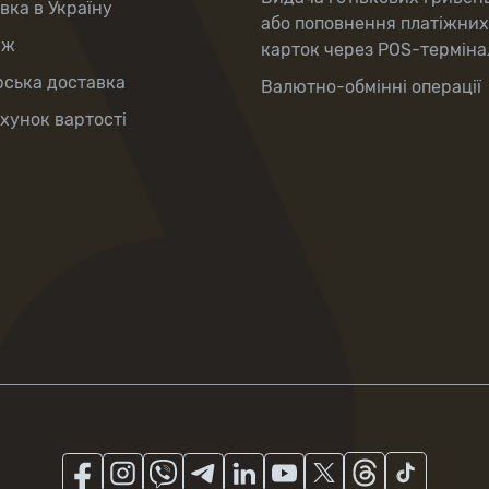
вка в Україну
або поповнення платіжних
аж
карток через POS-терміна
рська доставка
Валютно-обмінні операції
хунок вартості