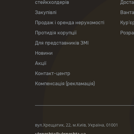
стейкхолдерів
Доста
Закупівлі
Вант
Продаж і оренда нерухомості
Кур’є
Протидія корупції
Розра
Для представників ЗМІ
Новини
Акції
Контакт-центр
Компенсація (рекламація)
вул.Хрещатик, 22, м.Київ, Україна, 01001
ukrposhta@ukrposhta.ua