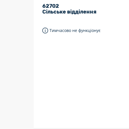
62702
7 днів на тиждень
Сільське відділення
Працюють після 19:00
Працюють у вихідні
Тимчасово не функціонує