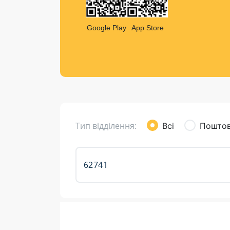
Компен
Листи та листівки
Google Play
App Store
Кур’єрська доставка
Паковання
Доставка з інтернет-магазинів
Доставка товарів для городу
Тип відділення:
Всі
Поштов
Розклад роботи: