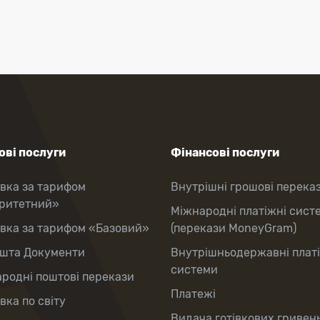
ві послуги
Фінансові послуги
вка за тарифом
Внутрішні грошові перека
оритетний»
Міжнародні платіжні сист
вка за тарифом «Базовий»
(перекази MoneyGram)
шта Документи
Внутрішньодержавні плат
системи
родні поштові перекази
Платежі
вка по світу
Видача готівкових гривень