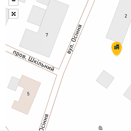
−
Укрпошта Експрес/тариф
Т
«Пріоритетний»
П
Укрпошта Стандарт/тариф «Базовий»
К
Доставка за межі України
Прийом вантажів