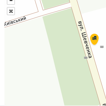
−
Укрпошта Експрес/тариф
Т
«Пріоритетний»
П
Укрпошта Стандарт/тариф «Базовий»
К
Доставка за межі України
Прийом вантажів