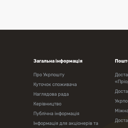
Загальна інформація
Пошто
Про Укрпошту
Доста
«Прі
Куточок споживача
Доста
Наглядова рада
Укрпо
Керівництво
Міжна
Публічна інформація
Доста
Інформація для акціонерів та