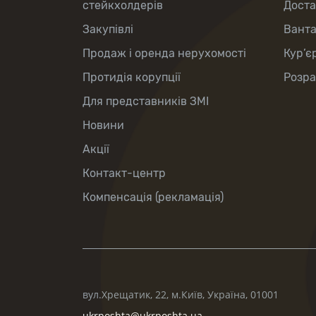
стейкхолдерів
Доста
Закупівлі
Вант
Продаж і оренда нерухомості
Кур’є
Протидія корупції
Розра
Для представників ЗМІ
Новини
Акції
Контакт-центр
Компенсація (рекламація)
вул.Хрещатик, 22, м.Київ, Україна, 01001
ukrposhta@ukrposhta.ua