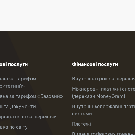
ві послуги
Фінансові послуги
вка за тарифом
Внутрішні грошові перека
оритетний»
Міжнародні платіжні сист
вка за тарифом «Базовий»
(перекази MoneyGram)
шта Документи
Внутрішньодержавні плат
системи
родні поштові перекази
Платежі
вка по світу
Видача готівкових гривень