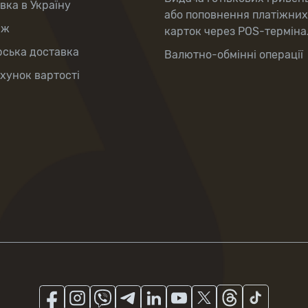
вка в Україну
або поповнення платіжних
аж
карток через POS-терміна
рська доставка
Валютно-обмінні операції
хунок вартості