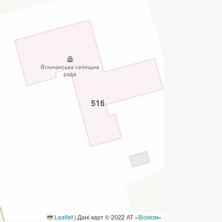
ермінові перекази
ерекази
омунальні та інші платежі
Leaflet
|
Дані карт © 2022 АТ «
Візіком
»