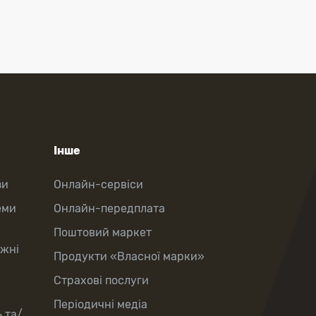
Інше
зи
Онлайн-сервіси
еми
Онлайн-передплата
Поштовий маркет
іжні
Продукти «Власної марки»
Страхові послуги
Періодичні медіа
 та/