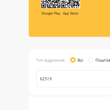
Компен
Листи та листівки
Google Play
App Store
Кур’єрська доставка
Паковання
Доставка з інтернет-магазинів
Доставка товарів для городу
Тип відділення:
Всі
Поштов
Розклад роботи: