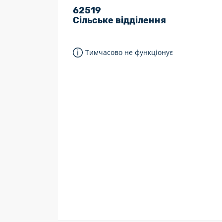
62519
7 днів на тиждень
Сільське відділення
Працюють після 19:00
Працюють у вихідні
Тимчасово не функціонує