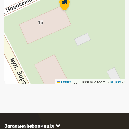
Leaflet
|
Дані карт © 2022 АТ «
Візіком
»
Загальна інформація