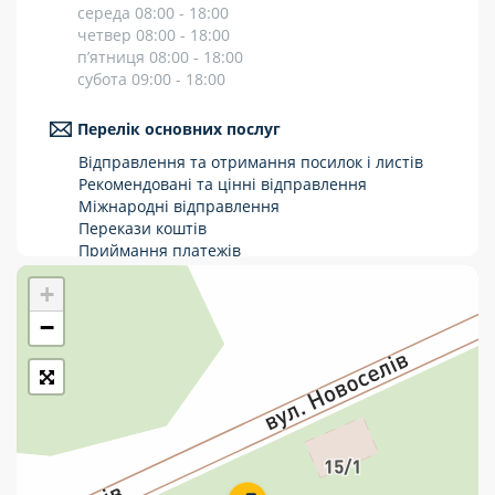
середа 08:00 - 18:00
Укрпошта Стандарт/тариф «Базовий»
четвер 08:00 - 18:00
п’ятниця 08:00 - 18:00
Доставка за межі України
субота 09:00 - 18:00
Прийом вантажів
Перелік основних послуг
Фінансові послуги:
Відправлення та отримання посилок і листів
Рекомендовані та цінні відправлення
Міжнародні відправлення
Термінові перекази
Перекази коштів
Приймання платежів
Перекази
Поповнення мобільного рахунку
+
Оформлення передплати на газети та
Комунальні та інші платежі
журнали
−
Послуги страхування
Операції з карткою: поповнення/зняття
готівки
Виплата пенсій та соціальних допомог
Продаж товарів
Продаж марок та паковання