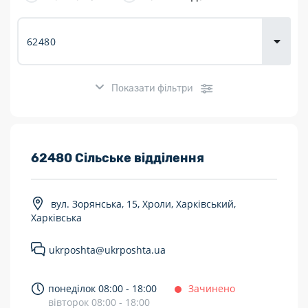
товарів для
городу
Показати фільтри
Розклад роботи:
62480 Сільське відділення
7 днів на тиждень
вул. Зорянська, 15, Хроли, Харківський,
Працюють після 19:00
Харківська
Працюють у вихідні
ukrposhta@ukrposhta.ua
Поштові послуги:
понеділок 08:00 - 18:00
Зачинено
Укрпошта Експрес/тариф «Пріоритетний»
вівторок 08:00 - 18:00