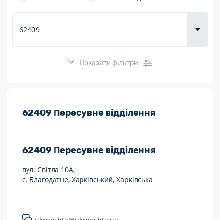
товарів для
городу
Показати фільтри
Розклад роботи:
62409 Пересувне відділення
7 днів на тиждень
62409
Пересувне відділення
Працюють після 19:00
вул. Світла 10А,
Працюють у вихідні
с. Благодатне, Харківський, Харківська
Поштові послуги:
Укрпошта Експрес/тариф «Пріоритетний»
ukrposhta@ukrposhta.ua