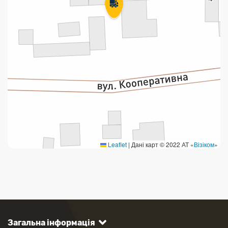
Leaflet
|
Дані карт © 2022 АТ «
Візіком
»
Загальна інформація