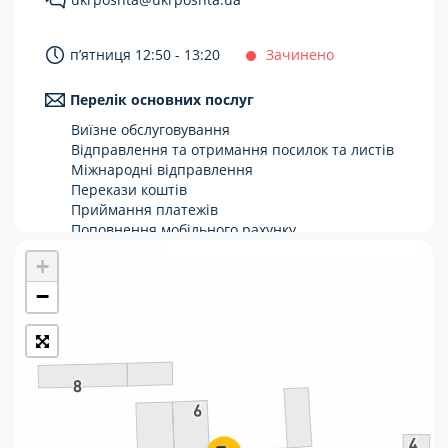
Укрпошта Стандарт/тариф «Базовий»
п’ятниця 12:50 - 13:20
Зачинено
Доставка за межі України
Перелік основних послуг
Прийом вантажів
Виїзне обслуговування
Фінансові послуги:
Відправлення та отримання посилок та листів
Міжнародні відправлення
Перекази коштів
Термінові перекази
Приймання платежів
Перекази
Поповнення мобільного рахунку
Оформлення передплати на газети та
+
Комунальні та інші платежі
журнали
Зняття готівки з картки
−
Виплата пенсій та соціальних допомог
Продаж товарів