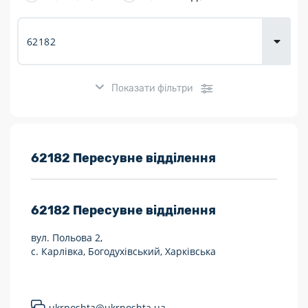
товарів для
городу
Показати фільтри
Розклад роботи:
62182 Пересувне відділення
7 днів на тиждень
62182
Пересувне відділення
Працюють після 19:00
вул. Польова 2,
Працюють у вихідні
с. Карлівка, Богодухівський, Харківська
Поштові послуги:
Укрпошта Експрес/тариф «Пріоритетний»
ukrposhta@ukrposhta.ua