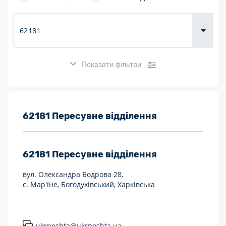
товарів для
городу
Показати фільтри
Розклад роботи:
62181 Пересувне відділення
7 днів на тиждень
62181
Пересувне відділення
Працюють після 19:00
вул. Олександра Бодрова 28,
Працюють у вихідні
с. Мар'їне, Богодухівський, Харківська
Поштові послуги:
Укрпошта Експрес/тариф «Пріоритетний»
ukrposhta@ukrposhta.ua