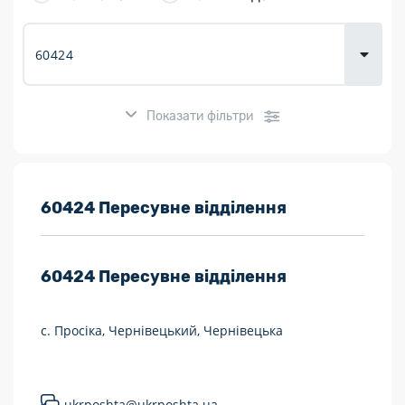
товарів для
городу
Показати фільтри
Розклад роботи:
60424 Пересувне відділення
7 днів на тиждень
60424
Пересувне відділення
Працюють після 19:00
Працюють у вихідні
с. Просіка, Чернівецький, Чернівецька
Поштові послуги:
Укрпошта Експрес/тариф «Пріоритетний»
ukrposhta@ukrposhta.ua