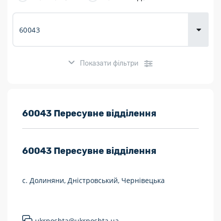
товарів для
городу
Показати фільтри
Розклад роботи:
60043 Пересувне відділення
7 днів на тиждень
60043
Пересувне відділення
Працюють після 19:00
Працюють у вихідні
с. Долиняни, Дністровський, Чернівецька
Поштові послуги:
Укрпошта Експрес/тариф «Пріоритетний»
ukrposhta@ukrposhta.ua