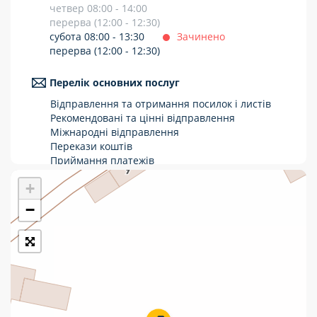
четвер 08:00 - 14:00
Укрпошта Стандарт/тариф «Базовий»
перерва (12:00 - 12:30)
субота 08:00 - 13:30
Зачинено
Доставка за межі України
перерва (12:00 - 12:30)
Прийом вантажів
Перелік основних послуг
Фінансові послуги:
Відправлення та отримання посилок і листів
Рекомендовані та цінні відправлення
Міжнародні відправлення
Термінові перекази
Перекази коштів
Приймання платежів
Перекази
Поповнення мобільного рахунку
+
Оформлення передплати на газети та
Комунальні та інші платежі
журнали
−
Послуги страхування
Операції з карткою: поповнення/зняття
готівки
Виплата пенсій та соціальних допомог
Продаж товарів
Продаж марок та паковання