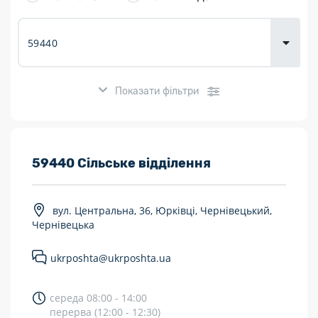
товарів для
городу
Показати фільтри
Розклад роботи:
59440 Сільське відділення
7 днів на тиждень
вул. Центральна, 36, Юрківці, Чернівецький,
Працюють після 19:00
Чернівецька
Працюють у вихідні
ukrposhta@ukrposhta.ua
Поштові послуги:
середа 08:00 - 14:00
Укрпошта Експрес/тариф «Пріоритетний»
перерва (12:00 - 12:30)