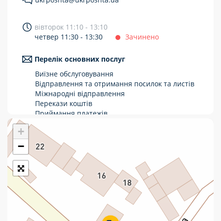
Укрпошта Стандарт/тариф «Базовий»
вівторок 11:10 - 13:10
Доставка за межі України
четвер 11:30 - 13:30
Зачинено
Прийом вантажів
Перелік основних послуг
Фінансові послуги:
Виїзне обслуговування
Відправлення та отримання посилок та листів
Міжнародні відправлення
Термінові перекази
Перекази коштів
Перекази
Приймання платежів
Поповнення мобільного рахунку
+
Комунальні та інші платежі
Оформлення передплати на газети та
журнали
−
Зняття готівки з картки
Виплата пенсій та соціальних допомог
Продаж товарів