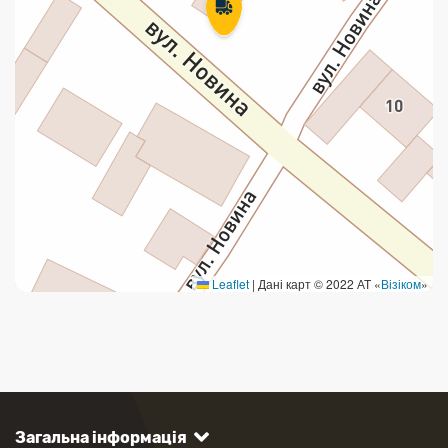
Leaflet
|
Дані карт © 2022 АТ «
Візіком
»
Загальна інформація