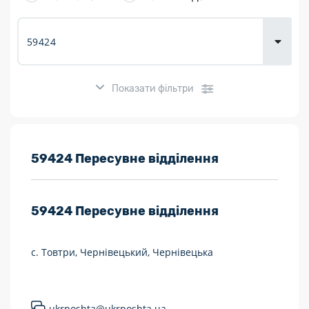
товарів для
городу
Показати фільтри
Розклад роботи:
59424 Пересувне відділення
7 днів на тиждень
59424
Пересувне відділення
Працюють після 19:00
Працюють у вихідні
с. Товтри, Чернівецький, Чернівецька
Поштові послуги:
Укрпошта Експрес/тариф «Пріоритетний»
ukrposhta@ukrposhta.ua