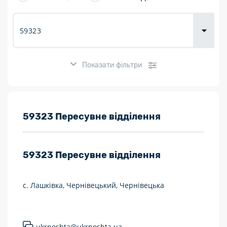
товарів для
городу
Показати фільтри
Розклад роботи:
59323 Пересувне відділення
7 днів на тиждень
59323
Пересувне відділення
Працюють після 19:00
Працюють у вихідні
с. Лашківка, Чернівецький, Чернівецька
Поштові послуги:
Укрпошта Експрес/тариф «Пріоритетний»
ukrposhta@ukrposhta.ua