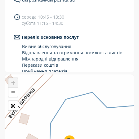
Укрпошта Стандарт/тариф «Базовий»
середа 10:45 - 13:30
Доставка за межі України
субота 11:15 - 14:30
Прийом вантажів
Перелік основних послуг
Фінансові послуги:
Виїзне обслуговування
Відправлення та отримання посилок та листів
Міжнародні відправлення
Термінові перекази
Перекази коштів
Перекази
Приймання платежів
Поповнення мобільного рахунку
+
Комунальні та інші платежі
Оформлення передплати на газети та
журнали
−
Зняття готівки з картки
Виплата пенсій та соціальних допомог
Продаж товарів