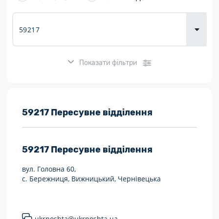
товарів для
городу
Показати фільтри
Розклад роботи:
59217 Пересувне відділення
7 днів на тиждень
59217
Пересувне відділення
Працюють після 19:00
вул. Головна 60,
Працюють у вихідні
с. Бережниця, Вижницький, Чернівецька
Поштові послуги:
Укрпошта Експрес/тариф «Пріоритетний»
ukrposhta@ukrposhta.ua