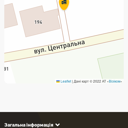
Leaflet
|
Дані карт © 2022 АТ «
Візіком
»
Загальна інформація