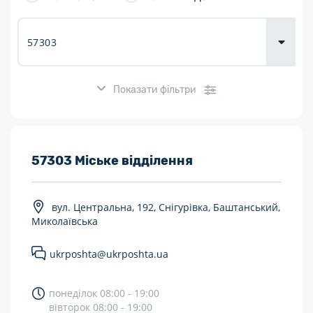
товарів для
городу
Показати фільтри
Розклад роботи:
57303 Міське відділення
7 днів на тиждень
вул. Центральна, 192, Снігурівка, Баштанський,
Працюють після 19:00
Миколаївська
Працюють у вихідні
ukrposhta@ukrposhta.ua
Поштові послуги:
понеділок 08:00 - 19:00
Укрпошта Експрес/тариф «Пріоритетний»
вівторок 08:00 - 19:00