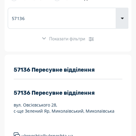
товарів для
городу
Показати фільтри
Розклад роботи:
57136 Пересувне відділення
7 днів на тиждень
57136
Пересувне відділення
Працюють після 19:00
вул. Овсієвського 28,
Працюють у вихідні
с-ще Зелений Яр, Миколаївський, Миколаївська
Поштові послуги:
Укрпошта Експрес/тариф «Пріоритетний»
ukrposhta@ukrposhta.ua