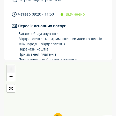
Укрпошта Стандарт/тариф «Базовий»
четвер 09:20 - 11:50
Відчинено
Доставка за межі України
Перелік основних послуг
Прийом вантажів
Виїзне обслуговування
Фінансові послуги:
Відправлення та отримання посилок та листів
Міжнародні відправлення
Перекази коштів
Термінові перекази
Приймання платежів
Перекази
Поповнення мобільного рахунку
Оформлення передплати на газети та
+
Комунальні та інші платежі
журнали
Зняття готівки з картки
−
Виплата пенсій та соціальних допомог
Продаж товарів