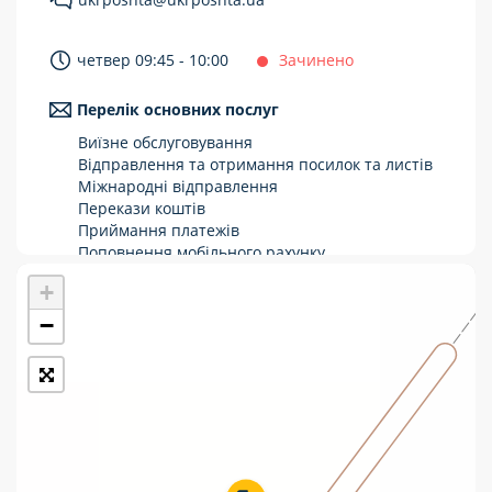
Укрпошта Стандарт/тариф «Базовий»
четвер 09:45 - 10:00
Зачинено
Доставка за межі України
Перелік основних послуг
Прийом вантажів
Виїзне обслуговування
Фінансові послуги:
Відправлення та отримання посилок та листів
Міжнародні відправлення
Перекази коштів
Термінові перекази
Приймання платежів
Перекази
Поповнення мобільного рахунку
Оформлення передплати на газети та
+
Комунальні та інші платежі
журнали
Зняття готівки з картки
−
Виплата пенсій та соціальних допомог
Продаж товарів