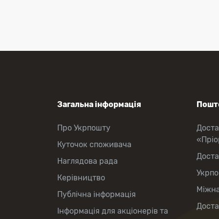
Міжнародні відправлення
Перекази коштів
Приймання платежів
Поповнення мобільного рахунку
Оформлення передплати на газети
та журнали
Зняття готівки з картки
Виплата пенсій та соціальних
допомог
Продаж товарів
Загальна інформація
Пошто
Про Укрпошту
Доста
«Прі
Куточок споживача
Доста
Наглядова рада
Укрпо
Керівництво
Міжна
Публічна інформація
Доста
Інформація для акціонерів та