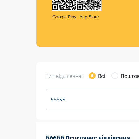
Компен
Листи та листівки
Google Play
App Store
Кур’єрська доставка
Паковання
Доставка з інтернет-магазинів
Доставка товарів для городу
Тип відділення:
Всі
Поштов
Розклад роботи:
56655 Пересувне відділення