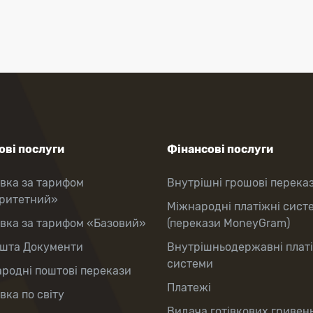
ві послуги
Фінансові послуги
вка за тарифом
Внутрішні грошові перека
оритетний»
Міжнародні платіжні сист
вка за тарифом «Базовий»
(перекази MoneyGram)
шта Документи
Внутрішньодержавні плат
системи
родні поштові перекази
Платежі
вка по світу
Видача готівкових гривень