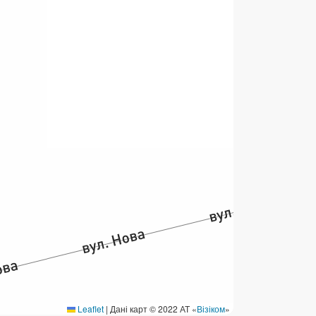
ермінові перекази
ерекази
омунальні та інші платежі
Leaflet
|
Дані карт © 2022 АТ «
Візіком
»