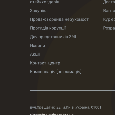
стейкхолдерів
Доста
Закупівлі
Вант
Продаж і оренда нерухомості
Кур’є
Протидія корупції
Розра
Для представників ЗМІ
Новини
Акції
Контакт-центр
Компенсація (рекламація)
вул.Хрещатик, 22, м.Київ, Україна, 01001
ukrposhta@ukrposhta.ua