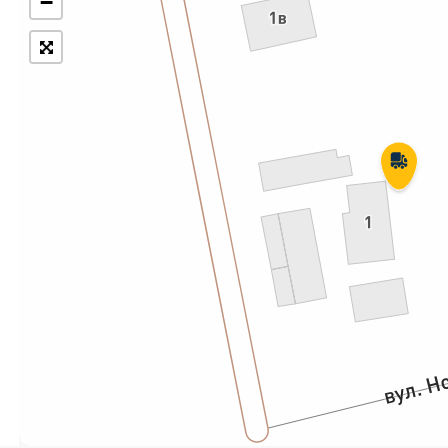
−
Укрпошта Експрес/тариф
Т
«Пріоритетний»
П
Укрпошта Стандарт/тариф «Базовий»
К
Доставка за межі України
Прийом вантажів