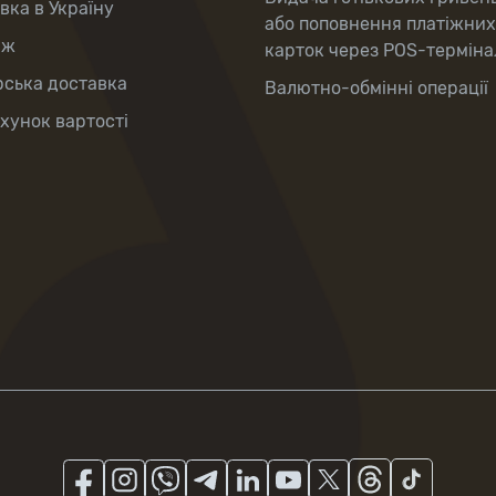
вка в Україну
або поповнення платіжних
аж
карток через POS-терміна
рська доставка
Валютно-обмінні операції
хунок вартості