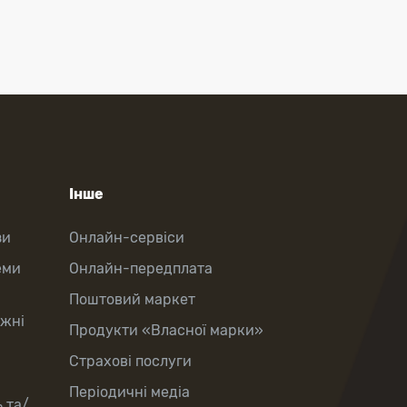
Інше
зи
Онлайн-сервіси
еми
Онлайн-передплата
Поштовий маркет
іжні
Продукти «Власної марки»
Страхові послуги
Періодичні медіа
 та/