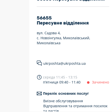
7 днів на тиждень
Працюють після 19:00
56655
Пересувне відділення
Працюють у вихідні
вул. Садова 4,
с. Новоінгулка, Миколаївський,
Миколаївська
ukrposhta@ukrposhta.ua
середа 11:45 - 13:15
п’ятниця 09:40 - 11:40
Зачинено
Перелік основних послуг
Виїзне обслуговування
Відправлення та отримання посилок
та листів