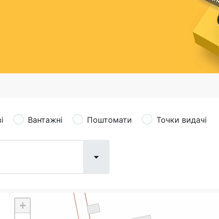
сація (рекламація)
Валютно-обмінні операції
і
Вантажні
Поштомати
Точки видачі
+
Поштові послуги:
Фіна