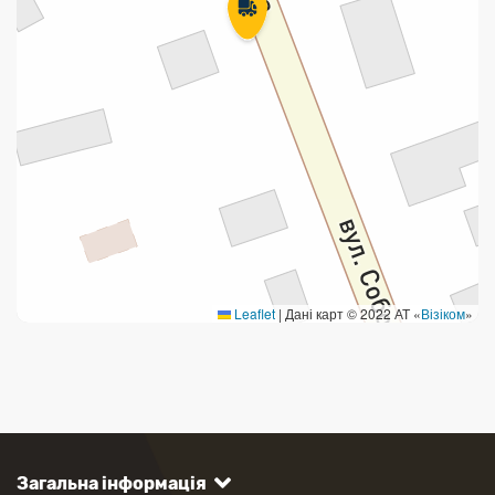
Leaflet
|
Дані карт © 2022 АТ «
Візіком
»
Загальна інформація