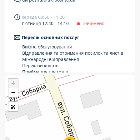
Укрпошта Стандарт/тариф «Базовий»
середа 09:50 - 11:20
Доставка за межі України
п’ятниця 12:40 - 14:10
Зачинено
Прийом вантажів
Перелік основних послуг
Фінансові послуги:
Виїзне обслуговування
Відправлення та отримання посилок та листів
Міжнародні відправлення
Термінові перекази
Перекази коштів
Перекази
Приймання платежів
Поповнення мобільного рахунку
+
Комунальні та інші платежі
Оформлення передплати на газети та
журнали
−
Зняття готівки з картки
Виплата пенсій та соціальних допомог
Продаж товарів