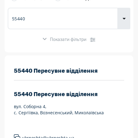
товарів для
городу
Показати фільтри
Розклад роботи:
55440 Пересувне відділення
7 днів на тиждень
55440
Пересувне відділення
Працюють після 19:00
вул. Соборна 4,
Працюють у вихідні
с. Сергіївка, Вознесенський, Миколаївська
Поштові послуги:
Укрпошта Експрес/тариф «Пріоритетний»
ukrposhta@ukrposhta.ua