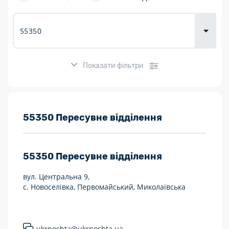
товарів для
городу
Показати фільтри
Розклад роботи:
55350 Пересувне відділення
7 днів на тиждень
55350
Пересувне відділення
Працюють після 19:00
вул. Центральна 9,
Працюють у вихідні
с. Новоселівка, Первомайський, Миколаївська
Поштові послуги:
Укрпошта Експрес/тариф «Пріоритетний»
ukrposhta@ukrposhta.ua