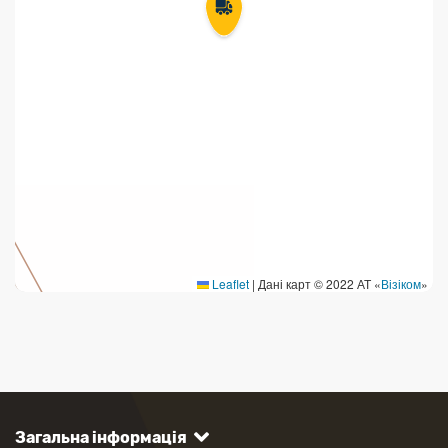
Leaflet
|
Дані карт © 2022 АТ «
Візіком
»
Загальна інформація