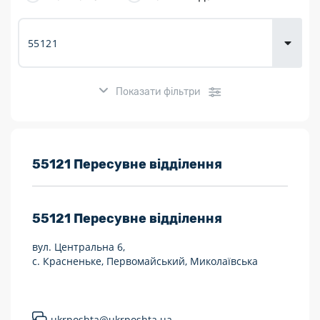
товарів для
городу
Показати фільтри
Розклад роботи:
55121 Пересувне відділення
7 днів на тиждень
55121
Пересувне відділення
Працюють після 19:00
вул. Центральна 6,
Працюють у вихідні
с. Красненьке, Первомайський, Миколаївська
Поштові послуги:
Укрпошта Експрес/тариф «Пріоритетний»
ukrposhta@ukrposhta.ua