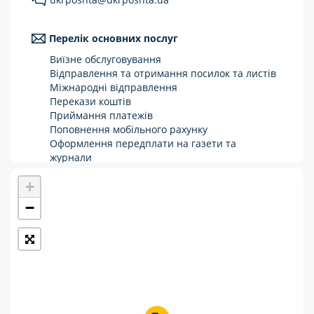
Укрпошта Стандарт/тариф «Базовий»
Перелік основних послуг
Доставка за межі України
Виїзне обслуговування
Прийом вантажів
Відправлення та отримання посилок та листів
Міжнародні відправлення
Фінансові послуги:
Перекази коштів
Приймання платежів
Поповнення мобільного рахунку
Термінові перекази
Оформлення передплати на газети та
журнали
Перекази
Зняття готівки з картки
+
Виплата пенсій та соціальних допомог
Комунальні та інші платежі
Продаж товарів
−