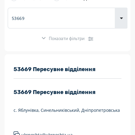
товарів для
городу
Показати фільтри
Розклад роботи:
53669 Пересувне відділення
7 днів на тиждень
53669
Пересувне відділення
Працюють після 19:00
Працюють у вихідні
с. Яблунівка, Синельниківський, Дніпропетровська
Поштові послуги:
Укрпошта Експрес/тариф «Пріоритетний»
ukrposhta@ukrposhta.ua