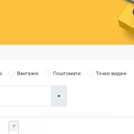
сація (рекламація)
Валютно-обмінні операції
і
Вантажні
Поштомати
Точки видачі
+
Поштові послуги:
Фіна