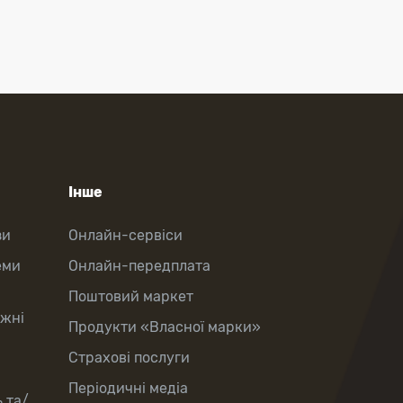
Інше
зи
Онлайн-сервіси
еми
Онлайн-передплата
Поштовий маркет
іжні
Продукти «Власної марки»
Страхові послуги
Періодичні медіа
 та/