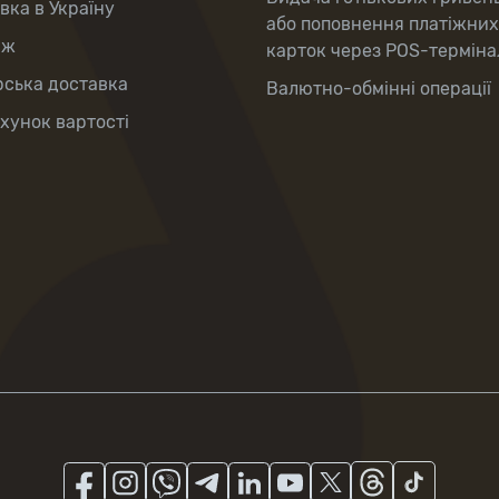
вка в Україну
або поповнення платіжних
аж
карток через POS-терміна
рська доставка
Валютно-обмінні операції
хунок вартості