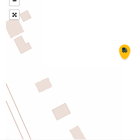
−
Укрпошта Експрес/тариф
Т
«Пріоритетний»
П
Укрпошта Стандарт/тариф «Базовий»
К
Доставка за межі України
Прийом вантажів