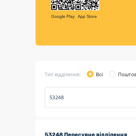
Компен
Листи та листівки
Google Play
App Store
Кур’єрська доставка
Паковання
Доставка з інтернет-магазинів
Доставка товарів для городу
Тип відділення:
Всі
Поштов
Розклад роботи:
53248 Пересувне відділення