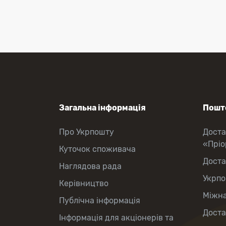
Поповнення мобільного рахунку
Оформлення передплати на газети
та журнали
Зняття готівки з картки
Виплата пенсій та соціальних
допомог
Продаж товарів
Загальна інформація
Пошто
Про Укрпошту
Доста
«Прі
Куточок споживача
Доста
Наглядова рада
Укрпо
Керівництво
Міжна
Публічна інформація
Доста
Інформація для акціонерів та