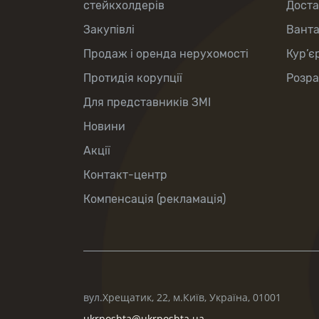
стейкхолдерів
Доста
Закупівлі
Вант
Продаж і оренда нерухомості
Кур’є
Протидія корупції
Розра
Для представників ЗМІ
Новини
Акції
Контакт-центр
Компенсація (рекламація)
вул.Хрещатик, 22, м.Київ, Україна, 01001
ukrposhta@ukrposhta.ua