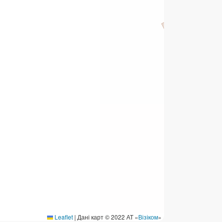
ермінові перекази
ерекази
омунальні та інші платежі
Leaflet
|
Дані карт © 2022 АТ «
Візіком
»