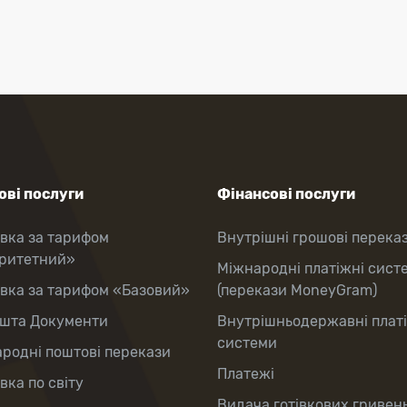
ві послуги
Фінансові послуги
вка за тарифом
Внутрішні грошові перека
оритетний»
Міжнародні платіжні сист
вка за тарифом «Базовий»
(перекази MoneyGram)
шта Документи
Внутрішньодержавні плат
системи
родні поштові перекази
Платежі
вка по світу
Видача готівкових гривень