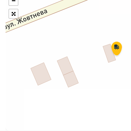
−
Укрпошта Експрес/тариф
Т
«Пріоритетний»
П
Укрпошта Стандарт/тариф «Базовий»
К
Доставка за межі України
Прийом вантажів