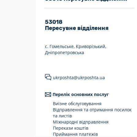
7 днів на тиждень
Працюють після 19:00
53018
Пересувне відділення
Працюють у вихідні
с. Гомельське, Криворізький,
Дніпропетровська
ukrposhta@ukrposhta.ua
Перелік основних послуг
Виїзне обслуговування
Відправлення та отримання посилок
та листів
Міжнародні відправлення
Перекази коштів
Приймання платежів