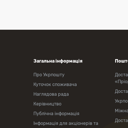
Поповнення мобільного рахунку
Оформлення передплати на газети
та журнали
Зняття готівки з картки
Виплата пенсій та соціальних
допомог
Продаж товарів
Загальна інформація
Пошто
Про Укрпошту
Доста
«Прі
Куточок споживача
Доста
Наглядова рада
Укрпо
Керівництво
Міжна
Публічна інформація
Доста
Інформація для акціонерів та