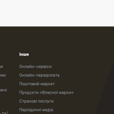
Інше
зи
Онлайн-сервіси
еми
Онлайн-передплата
Поштовий маркет
іжні
Продукти «Власної марки»
Страхові послуги
Періодичні медіа
 та/