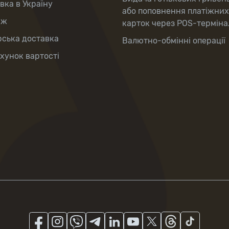
вка в Україну
або поповнення платіжних
аж
карток через POS-терміна
рська доставка
Валютно-обмінні операції
хунок вартості