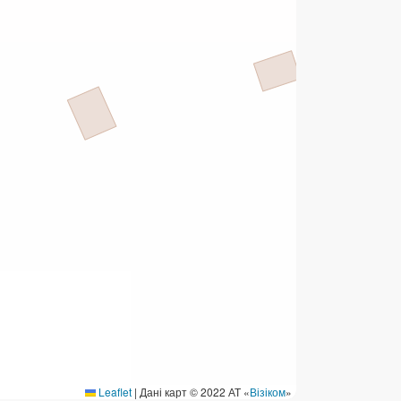
ермінові перекази
ерекази
омунальні та інші платежі
Leaflet
|
Дані карт © 2022 АТ «
Візіком
»