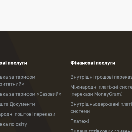
ві послуги
Фінансові послуги
вка за тарифом
Внутрішні грошові перека
оритетний»
Міжнародні платіжні сист
вка за тарифом «Базовий»
(перекази MoneyGram)
шта Документи
Внутрішньодержавні плат
системи
родні поштові перекази
Платежі
вка по світу
Видача готівкових гривень