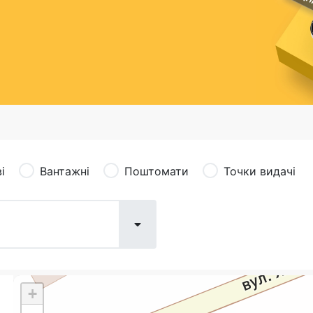
сація (рекламація)
Валютно-обмінні операції
і
Вантажні
Поштомати
Точки видачі
+
Поштові послуги:
Фіна