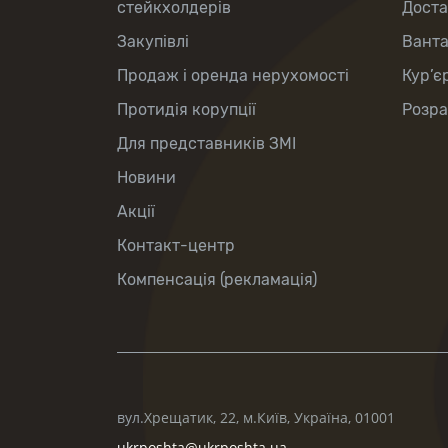
стейкхолдерів
Доста
Закупівлі
Вант
Продаж і оренда нерухомості
Кур’є
Протидія корупції
Розра
Для представників ЗМІ
Новини
Акції
Контакт-центр
Компенсація (рекламація)
вул.Хрещатик, 22, м.Київ, Україна, 01001
ukrposhta@ukrposhta.ua