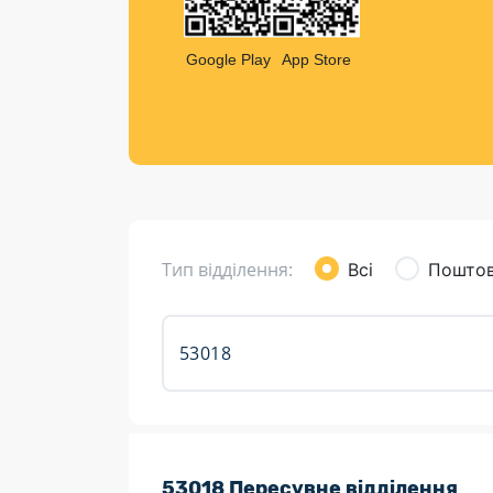
Компен
Листи та листівки
Google Play
App Store
Кур’єрська доставка
Паковання
Доставка з інтернет-магазинів
Доставка товарів для городу
Тип відділення:
Всі
Поштов
Розклад роботи:
53018 Пересувне відділення