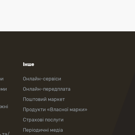
Інше
зи
Онлайн-сервіси
еми
Онлайн-передплата
Поштовий маркет
іжні
Продукти «Власної марки»
Страхові послуги
Періодичні медіа
 та/