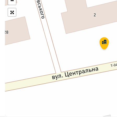
−
Укрпошта Експрес/тариф
Т
«Пріоритетний»
П
Укрпошта Стандарт/тариф «Базовий»
К
Доставка за межі України
Прийом вантажів