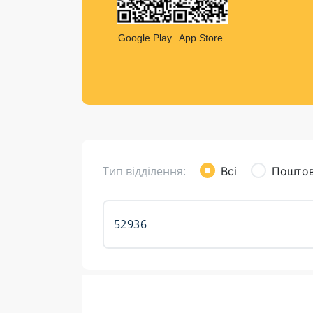
Компен
Листи та листівки
Google Play
App Store
Кур’єрська доставка
Паковання
Доставка з інтернет-магазинів
Доставка товарів для городу
Тип відділення:
Всі
Поштов
Розклад роботи: