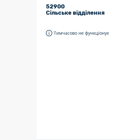
52900
7 днів на тиждень
Сільське відділення
Працюють після 19:00
Працюють у вихідні
Тимчасово не функціонує