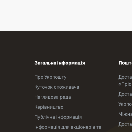
Загальна інформація
Пошто
Про Укрпошту
Доста
«Прі
Куточок споживача
Доста
Наглядова рада
Укрпо
Керівництво
Міжна
Публічна інформація
Доста
Інформація для акціонерів та