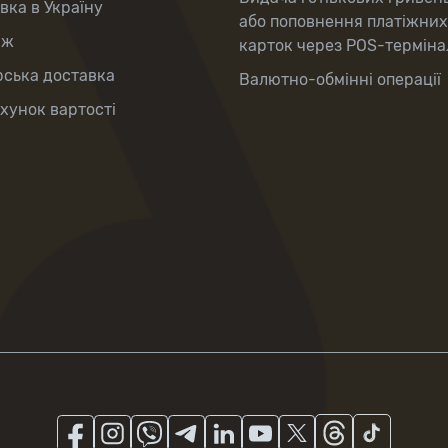
вка в Україну
або поповнення платіжних
аж
карток через POS-терміна
рська доставка
Валютно-обмінні операції
хунок вартості