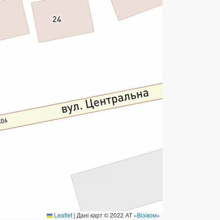
ермінові перекази
ерекази
омунальні та інші платежі
Leaflet
|
Дані карт © 2022 АТ «
Візіком
»