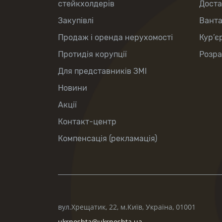
стейкхолдерів
Доста
Закупівлі
Вант
Продаж і оренда нерухомості
Кур’є
Протидія корупції
Розра
Для представників ЗМІ
Новини
Акції
Контакт-центр
Компенсація (рекламація)
вул.Хрещатик, 22, м.Київ, Україна, 01001
ukrposhta@ukrposhta.ua