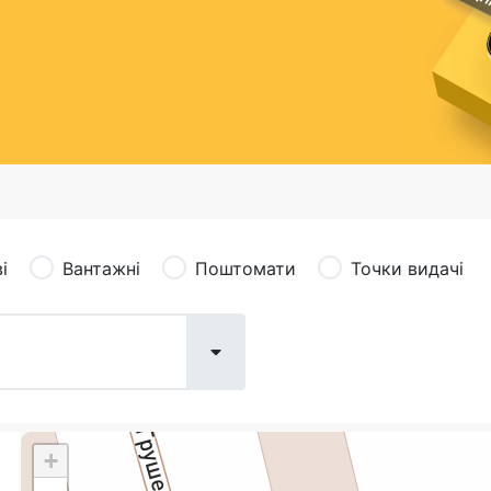
сація (рекламація)
Валютно-обмінні операції
і
Вантажні
Поштомати
Точки видачі
+
Поштові послуги:
Фіна