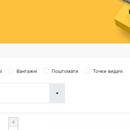
сація (рекламація)
Валютно-обмінні операції
і
Вантажні
Поштомати
Точки видачі
+
Поштові послуги:
Фіна