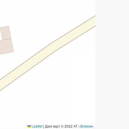
ермінові перекази
ерекази
омунальні та інші платежі
Leaflet
|
Дані карт © 2022 АТ «
Візіком
»