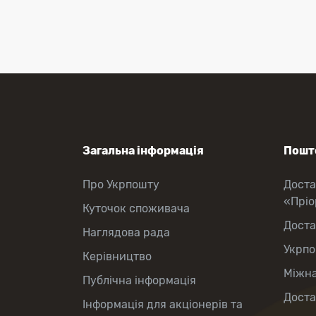
Перекази коштів
Приймання платежів
Поповнення мобільного рахунку
Оформлення передплати на газети
та журнали
Зняття готівки з картки
Виплата пенсій та соціальних
допомог
Продаж товарів
Загальна інформація
Пошто
Про Укрпошту
Доста
«Прі
Куточок споживача
Доста
Наглядова рада
Укрпо
Керівництво
Міжна
Публічна інформація
Доста
Інформація для акціонерів та