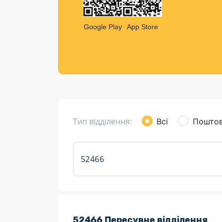
Компен
Листи та листівки
Google Play
App Store
Кур’єрська доставка
Паковання
Доставка з інтернет-магазинів
Доставка товарів для городу
Тип відділення:
Всі
Поштов
Розклад роботи:
52466 Пересувне відділення