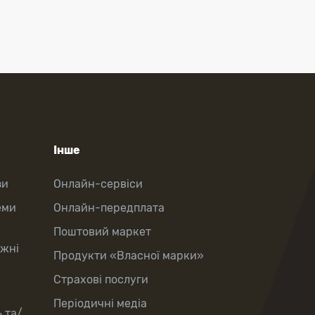
Інше
зи
Онлайн-сервіси
еми
Онлайн-передплата
Поштовий маркет
іжні
Продукти «Власної марки»
Страхові послуги
Періодичні медіа
 та/