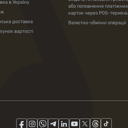
вка в Україну
або поповнення платіжних
аж
карток через POS-терміна
рська доставка
Валютно-обмінні операції
хунок вартості