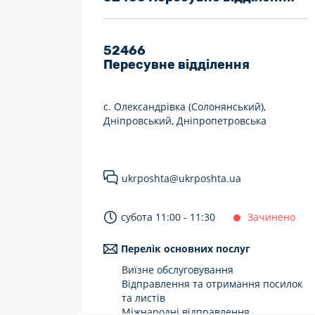
7 днів на тиждень
Працюють після 19:00
52466
Пересувне відділення
Працюють у вихідні
с. Олександрівка (Солонянський),
Дніпровський, Дніпропетровська
ukrposhta@ukrposhta.ua
субота 11:00 - 11:30
Зачинено
Перелік основних послуг
Виїзне обслуговування
Відправлення та отримання посилок
та листів
Міжнародні відправлення