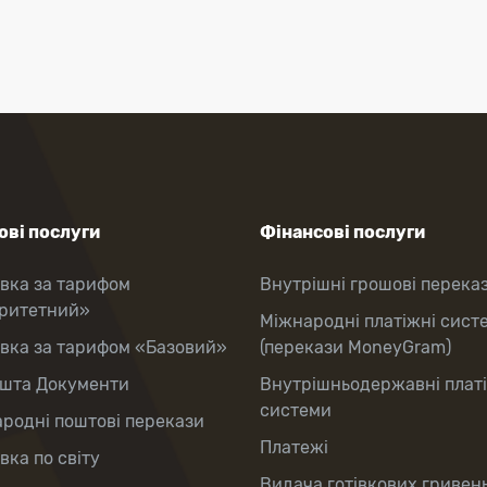
ві послуги
Фінансові послуги
вка за тарифом
Внутрішні грошові перека
оритетний»
Міжнародні платіжні сист
вка за тарифом «Базовий»
(перекази MoneyGram)
шта Документи
Внутрішньодержавні плат
системи
родні поштові перекази
Платежі
вка по світу
Видача готівкових гривень