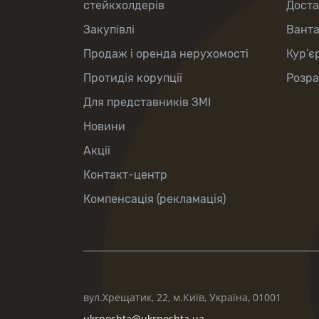
стейкхолдерів
Доста
Закупівлі
Вант
Продаж і оренда нерухомості
Кур’є
Протидія корупції
Розра
Для представників ЗМІ
Новини
Акції
Контакт-центр
Компенсація (рекламація)
вул.Хрещатик, 22, м.Київ, Україна, 01001
ukrposhta@ukrposhta.ua