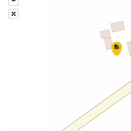
−
Укрпошта Експрес/тариф
Т
«Пріоритетний»
П
Укрпошта Стандарт/тариф «Базовий»
К
Доставка за межі України
Прийом вантажів